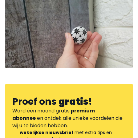
Proef ons
gratis
!
Word één maand gratis
premium
abonnee
en ontdek alle unieke voordelen die
wij u te bieden hebben.
wekelijkse nieuwsbrief
met extra tips en