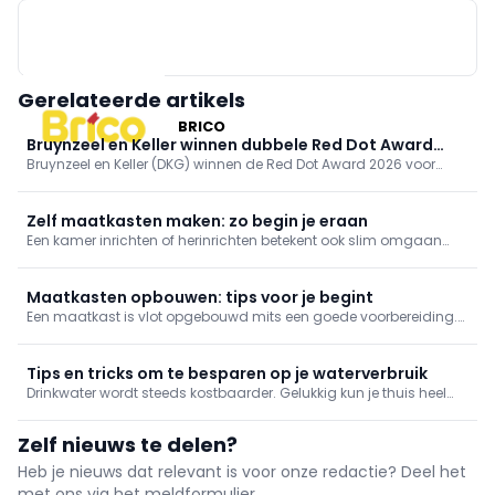
Gerelateerde artikels
BRICO
Bruynzeel en Keller winnen dubbele Red Dot Award
Bruynzeel en Keller (DKG) winnen de Red Dot Award 2026 voor
2026 voor biobased keukens
biobased keukenlijnen Circo Atlas en enduura elba. De keukens
reduceren CO2 met 30%. Onafhankelijke erkenning van DKG’s
duurzame, schaalbare en betaalbare innovatie.
Zelf maatkasten maken: zo begin je eraan
Een kamer inrichten of herinrichten betekent ook slim omgaan
met ruimte. De geknipte manier om spullen op te bergen is met
kasten op maat van de ruimte. Dergelijke kasten kan je makkelijk
zelf maken, of laten maken en zelf in elkaar steken.
Maatkasten opbouwen: tips voor je begint
Een maatkast is vlot opgebouwd mits een goede voorbereiding.
Ga je een kast volledig zelf ontwerpen, voorbereiden en opbouwen
of werk je met een pakkket? Ben je van plan om kastdeuren te
voorzien of ga je voor open kasten? We lijsten enkele tips ...
Tips en tricks om te besparen op je waterverbruik
Drinkwater wordt steeds kostbaarder. Gelukkig kun je thuis heel
wat water besparen zonder aan comfort in te boeten. Ontdek
praktische tips voor de badkamer, keuken, wasplaats, het toilet en
Zelf nieuws te delen?
verlaag meteen je waterfactuur.
Heb je nieuws dat relevant is voor onze redactie? Deel het
met ons via het meldformulier.