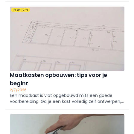
Dergelijke kasten kan je makkelijk zelf maken, of laten
Premium
maken en zelf in elkaar steken.
Maatkasten opbouwen: tips voor je
begint
2/7/2026
Een maatkast is vlot opgebouwd mits een goede
voorbereiding. Ga je een kast volledig zelf ontwerpen,
voorbereiden en opbouwen of werk je met een
pakkket? Ben je van plan om kastdeuren te voorzien
of ga je voor open kasten? We lijsten enkele tips ...