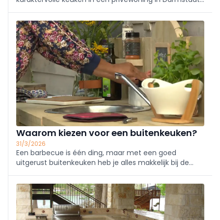
waar het zachte Ruby-roze uit de Lucent-collectie
een eigentijds, bijna sprookjesachtig accent geeft. In
combinatie met warm dennenhout en strakke zwart-
witte details ontstaat een lichte, open leefruimte die
koken, dineren en samenkomen naadloos verbindt.
Het ontwerp en de uitvoering – inclusief woon- en
eetgedeelte – zijn van Entedimension Einrichtungen,
met focus op kwaliteit, helderheid en dagelijks
gebruiksgemak. Daarnaast belicht het bericht een
badkamer waarin een Banana-gele toets voor extra
frisheid zorgt. Meer informatie en beelden zijn te
vinden via de HIMACS Newsroom.
Waarom kiezen voor een buitenkeuken?
31/3/2026
Een barbecue is één ding, maar met een goed
uitgerust buitenkeuken heb je alles makkelijk bij de
hand. Ook het maken van zo'n buitenkeuken is best
plezant voor elke handige Harry. We geven mee hoe je
er zelf een maakt.