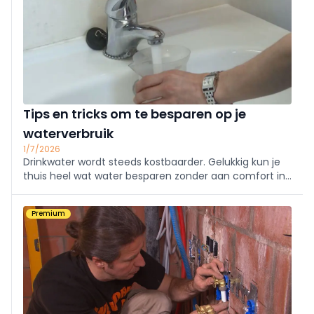
Tips en tricks om te besparen op je
waterverbruik
1/7/2026
Drinkwater wordt steeds kostbaarder. Gelukkig kun je
thuis heel wat water besparen zonder aan comfort in
te boeten. Ontdek praktische tips voor de badkamer,
keuken, wasplaats, het toilet en verlaag meteen je
Premium
waterfactuur.