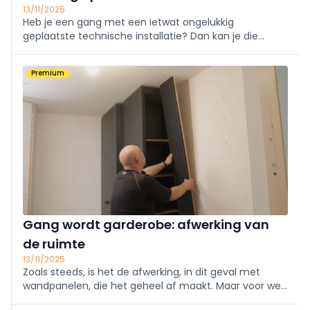
13/11/2025
Heb je een gang met een ietwat ongelukkig
geplaatste technische installatie? Dan kan je die
omkasten, en als je dan toch bezig bent, wat verder
uitbouwen zodat je een beeldige garderobe hebt. We
Premium
geven mee hoe wij het hebben aangepakt.
Gang wordt garderobe: afwerking van
de ruimte
13/11/2025
Zoals steeds, is het de afwerking, in dit geval met
wandpanelen, die het geheel af maakt. Maar voor we
aan die mooie panelen beginnen, starten we met een