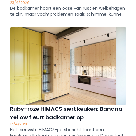
23/4/2026
De badkamer hoort een oase van rust en welbehagen
te zijn, maar vochtproblemen zoals schimmel kunnen
die rust behoorlijk verstoren. Bovendien veroorzaken ze
de vroegtijdige ondergang van je badkamer. Lees hier
hoe je dat voorkomt.
Ruby-roze HIMACS siert keuken; Banana
Yellow fleurt badkamer op
17/4/2026
Het nieuwste HIMACS-persbericht toont een
karaktervolle keuken in een privéwoning in Darmstadt,