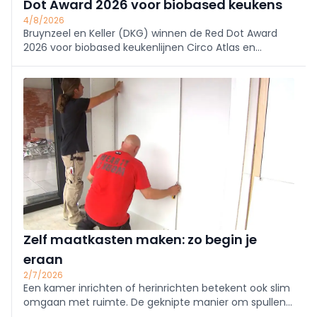
Dot Award 2026 voor biobased keukens
4/8/2026
Bruynzeel en Keller (DKG) winnen de Red Dot Award
2026 voor biobased keukenlijnen Circo Atlas en
enduura elba. De keukens reduceren CO2 met 30%.
Onafhankelijke erkenning van DKG’s duurzame,
schaalbare en betaalbare innovatie.
Zelf maatkasten maken: zo begin je
eraan
2/7/2026
Een kamer inrichten of herinrichten betekent ook slim
omgaan met ruimte. De geknipte manier om spullen
op te bergen is met kasten op maat van de ruimte.