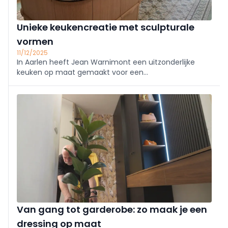
Unieke keukencreatie met sculpturale
vormen
11/12/2025
In Aarlen heeft Jean Warnimont een uitzonderlijke
keuken op maat gemaakt voor een
interieurarchitecte. Het doel was om een praktische,
harmonieuze en sculpturale ruimte te creëren, waarin
...
Van gang tot garderobe: zo maak je een
dressing op maat