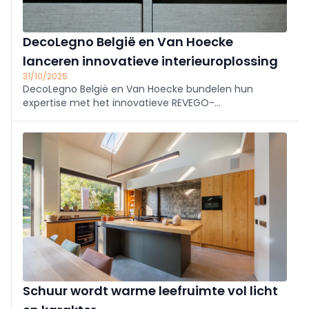
DecoLegno België en Van Hoecke
lanceren innovatieve interieuroplossing
31/10/2025
DecoLegno België en Van Hoecke bundelen hun
expertise met het innovatieve REVEGO-
vouwschuifdeursysteem. Deze oplossing maakt
ruimtes flexibel open of gesloten en biedt ontwerpers
maximale creatieve vrijheid in keuken-, woon- en
werkruimtes.
Schuur wordt warme leefruimte vol licht