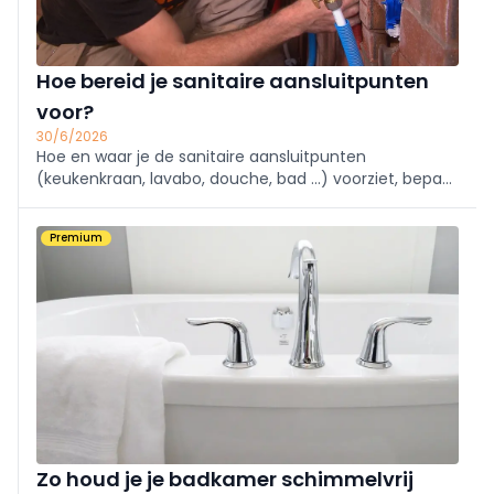
Hoe bereid je sanitaire aansluitpunten
voor?
30/6/2026
Hoe en waar je de sanitaire aansluitpunten
(keukenkraan, lavabo, douche, bad ...) voorziet, bepaal
je bij het opstellen van je sanitair plan. In de praktijk
moet je ervoor zorgen dat je die niet te hoog of te
Premium
laag voorziet.
Zo houd je je badkamer schimmelvrij