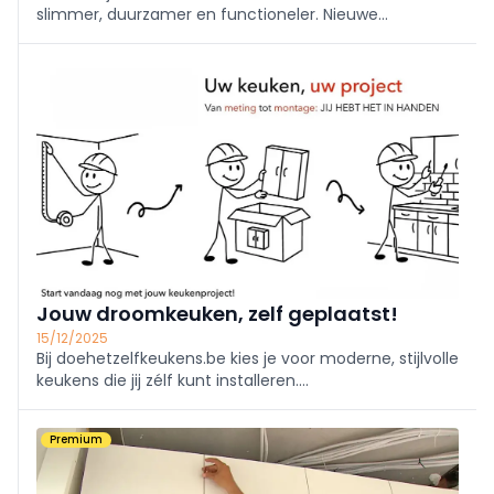
slimmer, duurzamer en functioneler. Nieuwe
ontwerpen en technologische innovaties veranderen
de manier waarop we onze keukens gebruiken en
beleven. Hier zijn de belangrijkste trends die in België
naar voren komen in 2026.
Jouw droomkeuken, zelf geplaatst!
15/12/2025
Bij doehetzelfkeukens.be kies je voor moderne, stijlvolle
keukens die jij zélf kunt installeren.
Doehetzelfkeukens.be maakt het makkelijk: Jij
bespaart op installatiekosten, maar levert niets in op
Premium
kwaliteit