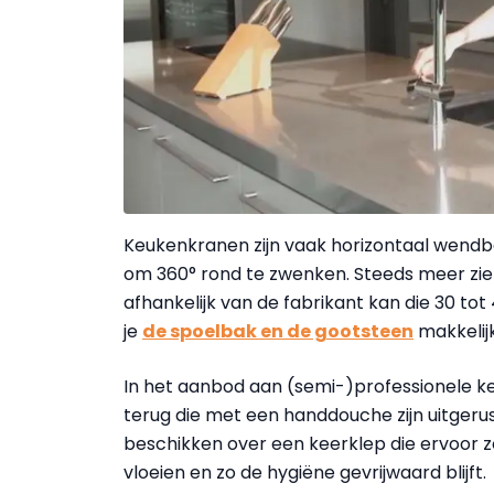
Keukenkranen zijn vaak horizontaal wendb
om 360° rond te zwenken. Steeds meer zie 
afhankelijk van de fabrikant kan die 30 t
je
de spoelbak en de gootsteen
makkelij
In het aanbod aan (semi-)professionele k
terug die met een handdouche zijn uitge
beschikken over een keerklep die ervoor zo
vloeien en zo de hygiëne gevrijwaard blijft.