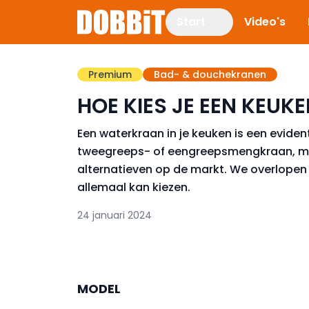
Start
Video's
Premium
Bad- & douchekranen
HOE KIES JE EEN KEU
Een waterkraan in je keuken is een eviden
tweegreeps- of eengreepsmengkraan, maa
alternatieven op de markt. We overlopen i
allemaal kan kiezen.
24 januari 2024
MODEL