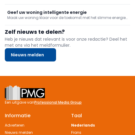
efficiëntie van warmtepompen. Ze beschermen tegen lucht, vuil
en drukproblemen, verkorten de installatietijd en zorgen voor
optimale prestaties en een langere levensduur van de installatie.
Geef uw woning intelligente energie
Maak uw woning klaar voor de toekomst met het slimme energie-
ecosysteem van SolaX Power. Combineer warmtepomp,
thuisbatterij, hybride omvormer, laadpaal en HEMS voor
Zelf nieuws te delen?
maximaal rendement, lagere energiekosten en meer
energieonafhankelijkheid.
Heb je nieuws dat relevant is voor onze redactie? Deel het
met ons via het meldformulier.
Nieuws melden
Footer
Een uitgave van
Professional Media Group
Informatie
Taal
Adverteren
Nederlands
Nieuws melden
Frans