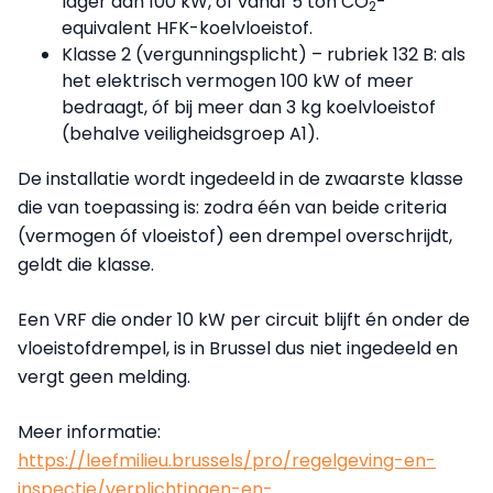
lager dan 100 kW, óf vanaf 5 ton CO
-
2
equivalent HFK-koelvloeistof.
Klasse 2 (vergunningsplicht) – rubriek 132 B: als
het elektrisch vermogen 100 kW of meer
bedraagt, óf bij meer dan 3 kg koelvloeistof
(behalve veiligheidsgroep A1).
De installatie wordt ingedeeld in de zwaarste klasse
die van toepassing is: zodra één van beide criteria
(vermogen óf vloeistof) een drempel overschrijdt,
geldt die klasse.
Een VRF die onder 10 kW per circuit blijft én onder de
vloeistofdrempel, is in Brussel dus niet ingedeeld en
vergt geen melding.
Meer informatie:
https://leefmilieu.brussels/pro/regelgeving-en-
inspectie/verplichtingen-en-