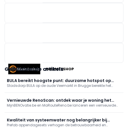
EASYKIT GROUP
BRAINBOX
M-DESIGN BENELUX
Gerelateerde artikels
WARMTESHOP
BULA bereikt hoogste punt: duurzame hotspot op
Stadsdorp BULA op de oude Veemarkt in Brugge bereikte het
Brugse Veemarkt
hoogste punt. Er komen 89 appartementen, 3.500 m² handel en
een markthal met plein en park. Supermarkt en (para)medische
praktijken tekenen in; fossielvrije energie via geothermie. Eerste
Vernieuwde RenoScan: ontdek waar je woning het
intrek midden 2027.
MijnBENOvatie.be en MaRouteReno.be lanceren een vernieuwde
meest energie bespaart
(Mon)RenoScan: een gratis, gebruiksvriendelijke online test die
woningeigenaars snel inzicht geeft in hun energieprestatie,
prioritaire renovaties en bijhorende premies/financiering, met een
Kwaliteit van systeemwater nog belangrijker bij
persoonlijk rapport en stap-voor-stapadvies.
Prefab appendagesets verhogen de betrouwbaarheid en
warmtepomp