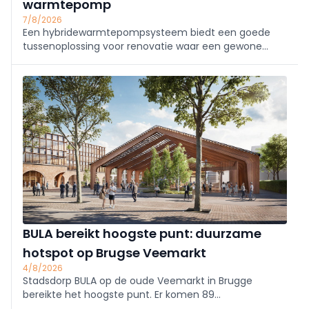
warmtepomp
7/8/2026
Een hybridewarmtepompsysteem biedt een goede
tussenoplossing voor renovatie waar een gewone
warmtepomp niet haalbaar is. Maar hoe werkt zo’n
toestel? Wanneer is het nuttig? En wat is het verschil
met een bivalente installatie?
BULA bereikt hoogste punt: duurzame
hotspot op Brugse Veemarkt
4/8/2026
Stadsdorp BULA op de oude Veemarkt in Brugge
bereikte het hoogste punt. Er komen 89
appartementen, 3.500 m² handel en een markthal