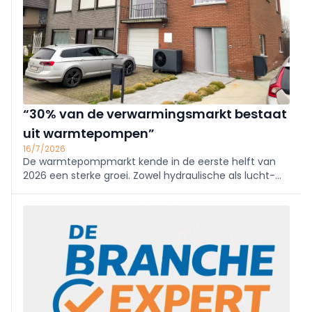
“30% van de verwarmingsmarkt bestaat
uit warmtepompen”
16/7/2026
De warmtepompmarkt kende in de eerste helft van
2026 een sterke groei. Zowel hydraulische als lucht-
lucht modellen noteerden een stijging in vergelijking
met vorige jaren. De markt van gas en olie kromp
verder in. Dat blijkt uit de laatste cijfers va