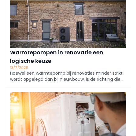
Warmtepompen in renovatie een
logische keuze
13/7/2026
Hoewel een warmtepomp bij renovaties minder strikt
wordt opgelegd dan bij nieuwbouw, is de richting die
men uit wil duidelijk. In doorgedreven renovaties is een
warmtepomp de logische keuze. Maar ook voor
woningen die minder grondig zijn gerenoveerd