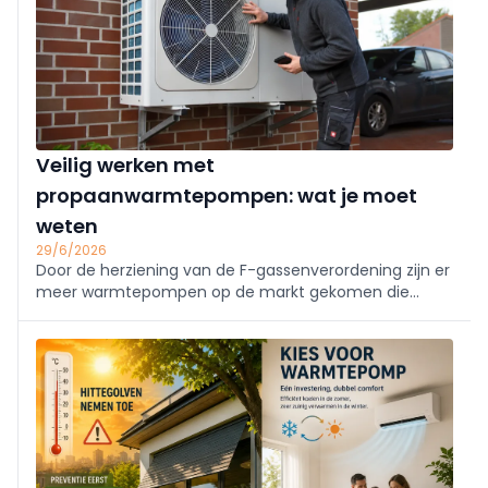
Veilig werken met
propaanwarmtepompen: wat je moet
weten
29/6/2026
Door de herziening van de F-gassenverordening zijn er
meer warmtepompen op de markt gekomen die
gebruik maken van niet-gefluoreerde koudemiddelen.
Een gevolg hiervan is dat er koudemiddelen gebruikt
worden met een hogere ontvlambaarheid, zodat
voorzi