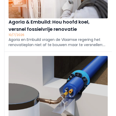
Agoria & Embuild: Hou hoofd koel,
versnel fossielvrije renovatie
10/7/2026
Agoria en Embuild vragen de Vlaamse regering het
renovatieplan niet af te bouwen maar te versnellen:
mik op goed geïsoleerde, fossielvrije woningen en
maak stroom goedkoper dan gas. Renoveren
verhoogt waarde en comfort; renovatieritme is nu
zorgwekkend laag.