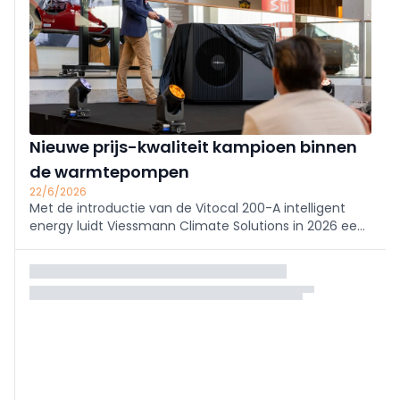
Nieuwe prijs-kwaliteit kampioen binnen
de warmtepompen
22/6/2026
Met de introductie van de Vitocal 200-A intelligent
energy luidt Viessmann Climate Solutions in 2026 een
nieuw tijdperk in. De innovatieve lucht-
waterwarmtepomp werd tijdens de ‘New Era’-
roadshow voorgesteld en bijzonder enthousiast
onthaald door de