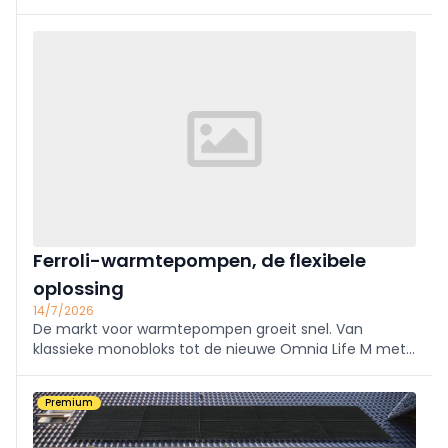
Glenn Reynders, innovatiemanager bij KU
Leuven/EnergyVille. “Maar voor maximaal comfort en
rendement zijn een correcte dimensionering,
inregeling en
Ferroli-warmtepompen, de flexibele
oplossing
14/7/2026
De markt voor warmtepompen groeit snel. Van
klassieke monobloks tot de nieuwe Omnia Life M met
R290: Ferroli biedt flexibele apparatuur voor elke
situatie, zowel bij nieuwbouw als renovatie. Perfect
Premium
voor de installateur.