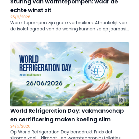
Sturing van warmtepompen: waar de
echte winst zit
25/6/2026
Warmtepompen zijn grote verbruikers. Afhankelijk van
de isolatiegraad van de woning kunnen ze op jaarbasis
2.500 kWh (goed geïsoleerde woning met
vloerverwarming) tot 5.000 kWh (oudere woning met
radiatoren) verbruiken. Dat wil zeggen dat het correct
instellen en aansturen een grote impact kan hebben
op het verbruik en het factuur van de bewoner. In dit
artikel behandelen we de verschillende aspecten die
hierop een belangrijke invloed kunnen hebben, zoals:
de stooklijn, het capaciteitstarief, het energiecontract
en de sturing.
World Refrigeration Day: vakmanschap
en certificering maken koeling slim
24/6/2026
Op World Refrigeration Day benadrukt Frixis dat
slimme koel-, klimaat- en warmtepompinstallaties