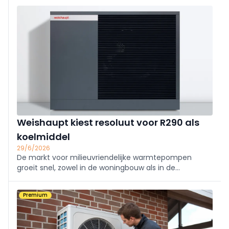
Warmtepompen nemen daarbij een centrale plaats
in. In residentiële nieuwbouw worden lucht-water
warmtepompen het
Weishaupt kiest resoluut voor R290 als
koelmiddel
29/6/2026
De markt voor milieuvriendelijke warmtepompen
groeit snel, zowel in de woningbouw als in de
utiliteitssector. Met de Evoblock® en de WWP LA
introduceert Weishaupt twee nieuwe lucht/water-
Premium
warmtepompen op R290.