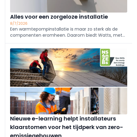
Alles voor een zorgeloze installatie
8/7/2026
Een warmtepompinstallatie is maar zo sterk als de
componenten eromheen. Daarom biedt Watts, met
meer dan 150 jaar expertise in hydraulische systemen,
een compleet gamma toebehoren voor de veilige,
efficiënte en duurzame aansluiting van monoblock
lucht/water-warmtepompen. Van energieopslag en
vorstbeveiliging tot distributie, regeling en
aansluittechniek: installateurs vinden bij Watts alle
bouwstenen voor zowel nieuwbouw- als
renovatieprojecten.
Nieuwe e-learning helpt installateurs
klaarstomen voor het tijdperk van zero-
emissiegebouwen