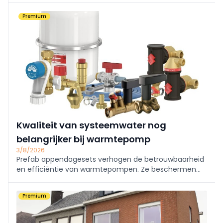
met plein en park. Supermarkt en (para)medische
Premium
praktijken tekenen in; fossielvrije energie via
geothermie. Eerste intrek midden 2027.
Kwaliteit van systeemwater nog
belangrijker bij warmtepomp
3/8/2026
Prefab appendagesets verhogen de betrouwbaarheid
en efficiëntie van warmtepompen. Ze beschermen
tegen lucht, vuil en drukproblemen, verkorten de
installatietijd en zorgen voor optimale prestaties en
Premium
een langere levensduur van de installatie.