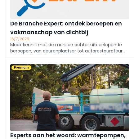
De Branche Expert: ontdek beroepen en
vakmanschap van dichtbij
16/7/2026
Maak kennis met de mensen achter uiteenlopende
beroepen, van deurenplaatser tot autorestaurateur
én goudhandelaar! In De Branche Expert bezoeken we
vakmensen die uitleggen wat hun job inhoudt, welke
Premium
expertise nodig is en wat het beroep zo boeiend en
veelzijdig maakt.
Experts aan het woord: warmtepompen,