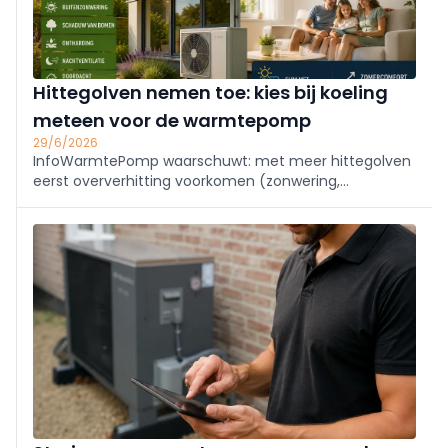
Hittegolven nemen toe: kies bij koeling
meteen voor de warmtepomp
29/6/2026
InfoWarmtePomp waarschuwt: met meer hittegolven
eerst oververhitting voorkomen (zonwering,
nachtventilatie). Is koeling nodig, kies een
warmtepomp: efficiënter dan mobiele airco, koelt én
verwarmt en werkt gunstig samen met zonnepanelen.