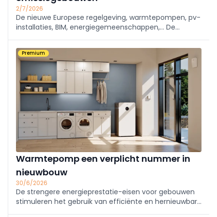
2/7/2026
De nieuwe Europese regelgeving, warmtepompen, pv-
installaties, BIM, energiegemeenschappen,… De
energietransitie vraagt steeds meer kennis van HVAC-
installateurs en elektriciens. Alleen verandert de
Premium
technologie vandaag zo snel dat klassieke opleidinge
Warmtepomp een verplicht nummer in
nieuwbouw
30/6/2026
De strengere energieprestatie-eisen voor gebouwen
stimuleren het gebruik van efficiënte en hernieuwbare
verwarmingssystemen in nieuwbouw.