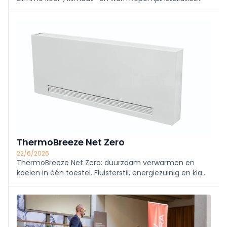
enkel werken met opgeleide, gecertificeerde technici.
De sector groeit en wordt complexer; Frixis lanceert
Cool2School en een thesisprijs, en werkt aan een
praktijkgericht certificeringskader.
ThermoBreeze Net Zero
22/6/2026
ThermoBreeze Net Zero: duurzaam verwarmen en
koelen in één toestel. Fluisterstil, energiezuinig en klaar
voor de toekomst. Ontdek de warmtepompradiator
van Henrad.