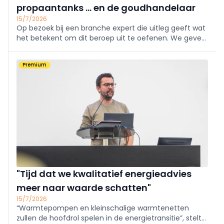
propaantanks ... en de goudhandelaar
15/7/2026
Op bezoek bij een branche expert die uitleg geeft wat
het betekent om dit beroep uit te oefenen. We geven
mee welke warmtepomp je wanneer kiest, wanneer
een propaantank interessant kan zijn en hoe je je
Premium
juwelen naar waarde laat schatten!
"Tijd dat we kwalitatief energieadvies
meer naar waarde schatten"
15/7/2026
“Warmtepompen en kleinschalige warmtenetten
zullen de hoofdrol spelen in de energietransitie”, stelt