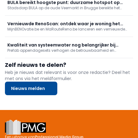
nuttig? En wat is het verschil met een bivalente installatie?
BULA bereikt hoogste punt: duurzame hotspot op
Stadsdorp BULA op de oude Veemarkt in Brugge bereikte het
Brugse Veemarkt
hoogste punt. Er komen 89 appartementen, 3.500 m² handel en
een markthal met plein en park. Supermarkt en (para)medische
praktijken tekenen in; fossielvrije energie via geothermie. Eerste
Vernieuwde RenoScan: ontdek waar je woning het
intrek midden 2027.
MijnBENOvatie.be en MaRouteReno.be lanceren een vernieuwde
meest energie bespaart
(Mon)RenoScan: een gratis, gebruiksvriendelijke online test die
woningeigenaars snel inzicht geeft in hun energieprestatie,
prioritaire renovaties en bijhorende premies/financiering, met een
Kwaliteit van systeemwater nog belangrijker bij
persoonlijk rapport en stap-voor-stapadvies.
Prefab appendagesets verhogen de betrouwbaarheid en
warmtepomp
efficiëntie van warmtepompen. Ze beschermen tegen lucht, vuil
en drukproblemen, verkorten de installatietijd en zorgen voor
Zelf nieuws te delen?
optimale prestaties en een langere levensduur van de installatie.
Heb je nieuws dat relevant is voor onze redactie? Deel het
met ons via het meldformulier.
Nieuws melden
Footer
Een uitgave van
Professional Media Group