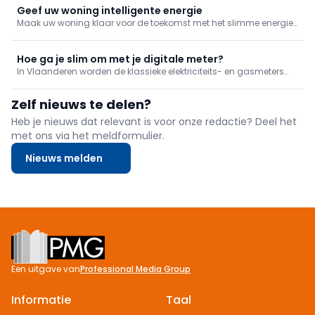
optimale prestaties en een langere levensduur van de installatie.
Geef uw woning intelligente energie
Maak uw woning klaar voor de toekomst met het slimme energie-
ecosysteem van SolaX Power. Combineer warmtepomp,
thuisbatterij, hybride omvormer, laadpaal en HEMS voor
maximaal rendement, lagere energiekosten en meer
Hoe ga je slim om met je digitale meter?
energieonafhankelijkheid.
In Vlaanderen worden de klassieke elektriciteits- en gasmeters
gaandeweg vervangen door nieuwe digitale meters. Maar hoe
lees je je verbruik af? En welke mogelijkheden bieden de digitale
Zelf nieuws te delen?
tellers voor inzage en sturing van je verbruik?
Heb je nieuws dat relevant is voor onze redactie? Deel het
met ons via het meldformulier.
Nieuws melden
Footer
Een uitgave van
Professional Media Group
Informatie
Taal