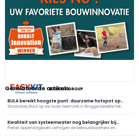
Gerelateerde artikels
EASYKIT GROUP
BULA bereikt hoogste punt: duurzame hotspot op
Stadsdorp BULA op de oude Veemarkt in Brugge bereikte het
Brugse Veemarkt
hoogste punt. Er komen 89 appartementen, 3.500 m² handel en
een markthal met plein en park. Supermarkt en (para)medische
praktijken tekenen in; fossielvrije energie via geothermie. Eerste
Kwaliteit van systeemwater nog belangrijker bij
intrek midden 2027.
Prefab appendagesets verhogen de betrouwbaarheid en
warmtepomp
efficiëntie van warmtepompen. Ze beschermen tegen lucht, vuil
en drukproblemen, verkorten de installatietijd en zorgen voor