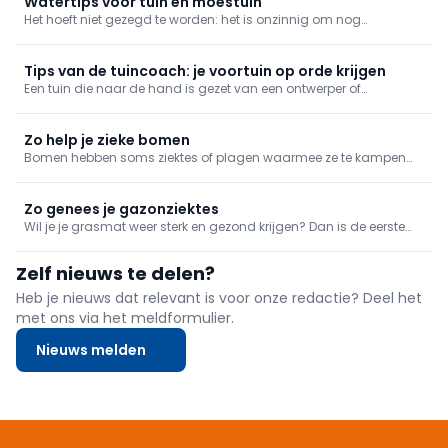
Watertips voor tuin en moestuin
Het hoeft niet gezegd te worden: het is onzinnig om nog
leidingwater te gebruiken voor louter een groen grasperk. Een
eerste belangrijke stap voor tuinbewatering houdt dus in dat je
kijkt voor een systeem om regenwater op te vangen.
Tips van de tuincoach: je voortuin op orde krijgen
Een tuin die naar de hand is gezet van een ontwerper of
tuinaanemer oogt mooi. Een gewone particuliere tuin mist soms
wat visie en harmonie en dat zie je terugkomen in vele
voortuintjes. Onze tuincoach gaat aan de slag met enkele kleine
Zo help je zieke bomen
ingrepen om
Bomen hebben soms ziektes of plagen waarmee ze te kampen
hebben. Dat is niet alleen een probleem voor je boom, maar kan
zware gevolgen hebben voor de hele tuin. Je grijpt dus beter zo
snel mogelijk in wanneer je bomen zich maar pips voelen.
Zo genees je gazonziektes
Wil je je grasmat weer sterk en gezond krijgen? Dan is de eerste
stap om te achterhalen wat de problemen veroorzaakt en
vervolgens in te grijpen. We bieden een overzicht van mogelijke
Zelf nieuws te delen?
gazonziektes.
Heb je nieuws dat relevant is voor onze redactie? Deel het
met ons via het meldformulier.
Nieuws melden