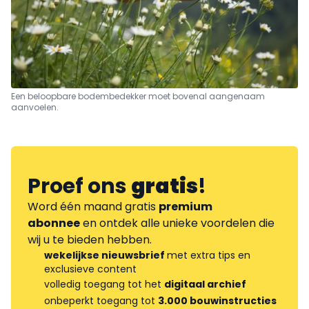
Een beloopbare bodembedekker moet bovenal aangenaam
aanvoelen.
Proef ons
gratis
!
Word één maand gratis
premium
abonnee
en ontdek alle unieke voordelen die
wij u te bieden hebben.
wekelijkse nieuwsbrief
met extra tips en
exclusieve content
volledig toegang tot het
digitaal archief
onbeperkt toegang tot
3.000 bouwinstructies