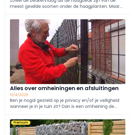
Zowel de beukenhaag als de haagbeuk zijn van de
meest gewilde soorten onder de haagplanten. Maar
waarom precies? En wat is het verschil tussen beide?
Alles over omheiningen en afsluitingen
13/4/2026
Ben je nogal gesteld op je privacy en/of je veiligheid
wanneer je in je tuin zit? Dan is een omheining de
beste oplossing.
Premium