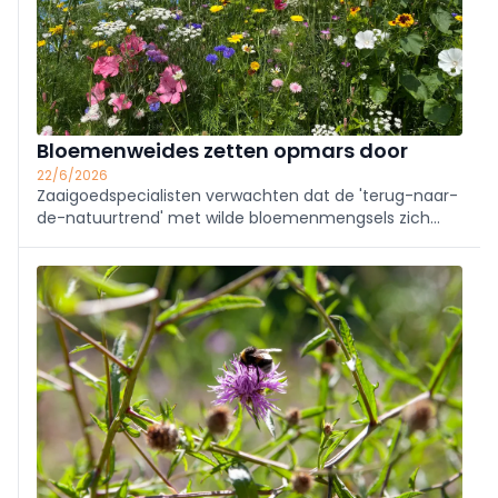
Bloemenweides zetten opmars door
22/6/2026
Zaaigoedspecialisten verwachten dat de 'terug-naar-
de-natuurtrend' met wilde bloemenmengsels zich
verder doorzet. Het is dan ook een budgetvriendelijke
oplossing die zowat overal kan worden toegepast.