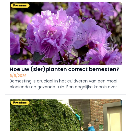
border helemaal vormen naar eigen wens. Maar hoe
Premium
plaats je zo'n border?
Hoe uw (sier)planten correct bemesten?
6/5/2026
Bemesting is cruciaal in het cultiveren van een mooi
bloeiende en gezonde tuin. Een degelijke kennis over
de bodemsamenstelling is belangrijk bij de bepaling
van het correcte type meststof.
Premium