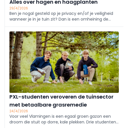
Alles over hagen en haagplanten
29/4/2026
Ben je nogal gesteld op je privacy en/of je veiligheid
wanneer je in je tuin zit? Dan is een omheining de
oplossing. Als je de voorkeur geeft aan een natuurlijke
uitstraling, dan zijn haagplanten een betere keuze.
PXL-studenten veroveren de tuinsector
met betaalbare grasremedie
24/4/2026
Voor veel Vlamingen is een egaal groen gazon een
droom die stuit op dorre, kale plekken. Drie studenten
van de Hogeschool PXL willen daar nu iets aan doen.