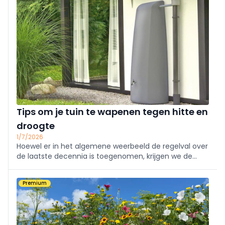
aan de slag met enkele kleine ingrepen om
Tips om je tuin te wapenen tegen hitte en
droogte
1/7/2026
Hoewel er in het algemene weerbeeld de regelval over
de laatste decennia is toegenomen, krijgen we de
laatste tijd steeds vaker te kampen met langere
periodes van droogte. Dat heeft zijn weerslag op je
Premium
tuin. We geven je tips om daarmee om te gaan.