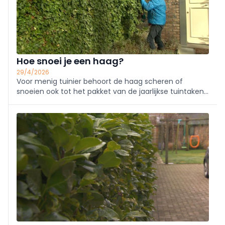
Hoe snoei je een haag?
29/4/2026
Voor menig tuinier behoort de haag scheren of
snoeien ook tot het pakket van de jaarlijkse tuintaken.
Dit is iets dat je relatief makkelijk zelf kan doen. We
geven enkele algemene en soortspecifieke tips voor
een haag in topvorm!