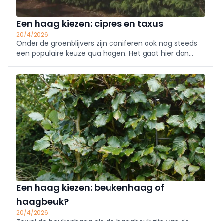
Een haag kiezen: cipres en taxus
20/4/2026
Onder de groenblijvers zijn coniferen ook nog steeds
een populaire keuze qua hagen. Het gaat hier dan
voornamelijk om een cipreshaag of een taxushaag.
We geven meer info over de verschillende soorten.
Een haag kiezen: beukenhaag of
haagbeuk?
20/4/2026