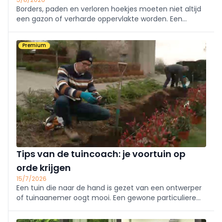
Borders, paden en verloren hoekjes moeten niet altijd
een gazon of verharde oppervlakte worden. Een
ecologische en esthetische oplossing is om
beloopbare bodembedekker te gebruiken. Welke je
Premium
kan toepassen en wanneer precies, leggen we je
graag uit.
Tips van de tuincoach: je voortuin op
orde krijgen
15/7/2026
Een tuin die naar de hand is gezet van een ontwerper
of tuinaanemer oogt mooi. Een gewone particuliere
tuin mist soms wat visie en harmonie en dat zie je
terugkomen in vele voortuintjes. Onze tuincoach gaat