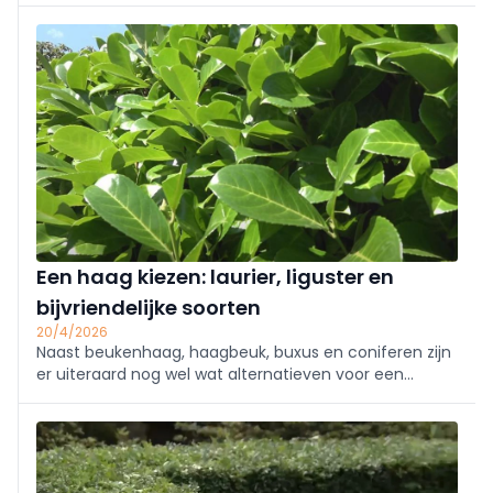
Met SEEDL ontwikkelden ze een eenvoudig doe-het-
zelfpakket dat kale plekken ...
Een haag kiezen: laurier, liguster en
bijvriendelijke soorten
20/4/2026
Naast beukenhaag, haagbeuk, buxus en coniferen zijn
er uiteraard nog wel wat alternatieven voor een
groene omheining rond je woning. We bespreken in dit
artikel enkele interessante en bijvriendelijke
haagsoorten.