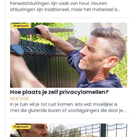
Paneelafsluitingen zijn vaak van hout. Houten
afsluitingen zijn traditioneel, maar het materiaal is
diverser dan je denkt. Je kan strakke horizontale of
verticale houtpanelen kiezen en je tuin een strakke
Premium
look geven. Daarnaast heb je uiteraard ook pv
Hoe plaats je zelf privacylamellen?
13/4/2026
In je tuin wil je tot rust komen. Iets wat moeilijker is
met die glurende buren of voorbijgangers die door je
omheining kijken. Privacylamellen zijn een makkelijke
manier om daar komaf mee te maken. Maar hoe kies
Premium
je de geschikte methode? En kan je ze