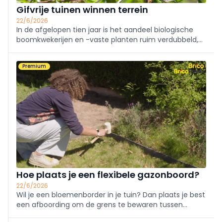
Gifvrije tuinen winnen terrein
22/6/2026
In de afgelopen tien jaar is het aandeel biologische
boomkwekerijen en -vaste planten ruim verdubbeld,
tegelijkertijd nam de aandacht voor biodiversiteit en
de schadelijke effecten van pesticiden sterk toe. Deze
Premium
omslag komt door ...
Hoe plaats je een flexibele gazonboord?
22/6/2026
Wil je een bloemenborder in je tuin? Dan plaats je best
een afboording om de grens te bewaren tussen
border en gazon. Met een flexibele boord kan je je