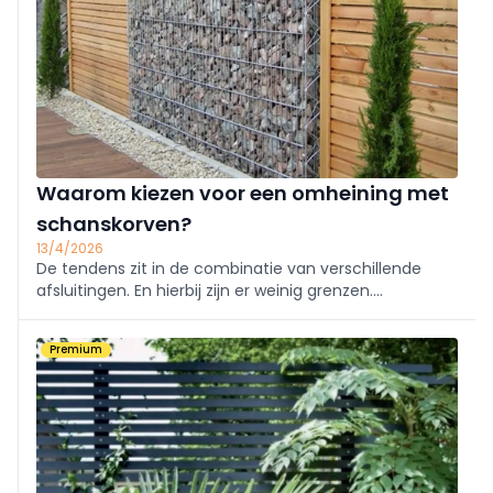
Waarom kiezen voor een omheining met
schanskorven?
13/4/2026
De tendens zit in de combinatie van verschillende
afsluitingen. En hierbij zijn er weinig grenzen.
Materialen zoals hout, composiet en metaal en steen
worden naar hartenlust gecombineerd.
Premium