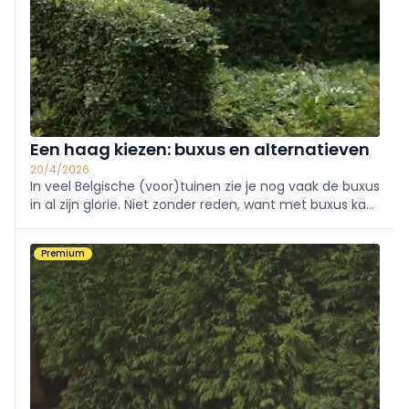
Een haag kiezen: buxus en alternatieven
20/4/2026
In veel Belgische (voor)tuinen zie je nog vaak de buxus
in al zijn glorie. Niet zonder reden, want met buxus kan
je veel. Toch is het goed om, sinds de opmars van de
buxusmot, ook eens te kijken naar de alternatieven.
Premium