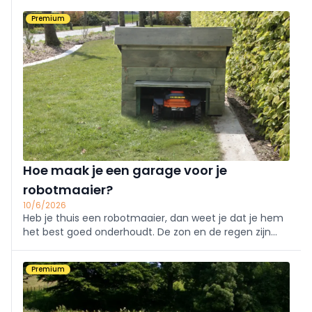
snelle evolutie door. Dit artikel belicht de belangrijkste
Premium
trends binnen dit segment, evenals de kansen en
uitdagingen die ...
Hoe maak je een garage voor je
robotmaaier?
10/6/2026
Heb je thuis een robotmaaier, dan weet je dat je hem
het best goed onderhoudt. De zon en de regen zijn
natuur­lijke vijanden voor de robotmaaier en in de
winter slaapt zo'n robotmaaier het best binnen. Je kan
Premium
ook een garage maken voor je robotvriend.