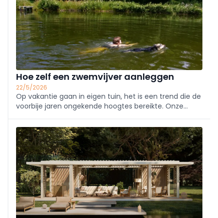
Hoe zelf een zwemvijver aanleggen
22/5/2026
Op vakantie gaan in eigen tuin, het is een trend die de
voorbije jaren ongekende hoogtes bereikte. Onze
vingers kregen collectief weer een groen tintje en
menig klusser haalde zijn of haar tuindromen van
onder het stof. Meer wel dan niet hoorde daar