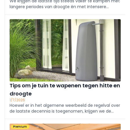
We krijgen de laatste tijd steeds vaker te kampen met
langere periodes van droogte én met intensere
regenbuien. Enerzijds droogt de tuin uit door gebrek
aan regenval over een langere periode, anderzijds
kunnen planten het regenwater ...
Tips om je tuin te wapenen tegen hitte en
droogte
1/7/2026
Hoewel er in het algemene weerbeeld de regelval over
de laatste decennia is toegenomen, krijgen we de
laatste tijd steeds vaker te kampen met langere
periodes van droogte. Dat heeft zijn weerslag op je
Premium
tuin. We geven je tips om daarmee om te gaan.