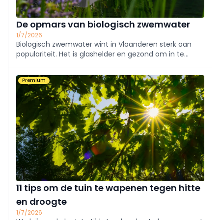
De opmars van biologisch zwemwater
1/7/2026
Biologisch zwemwater wint in Vlaanderen sterk aan
populariteit. Het is glashelder en gezond om in te
zwemmen, zonder chemicaliën, en wordt steeds vaker
geïntegreerd in het bredere tuinontwerp. De
Premium
zwemvijver groeit zo uit van waterpartij tot ...
11 tips om de tuin te wapenen tegen hitte
en droogte
1/7/2026