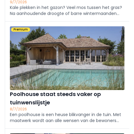
9/7/2026
Kale plekken in het gazon? Veel mos tussen het gras?
Na aanhoudende droogte of barre wintermaanden
kan het zijn dat je gazon her en der beschadigd is. Om
die weer in topvorm te krijgen, is een halfjaarlijkse
Premium
onderhoudsbeurt aangewezen. We overlopen...
Poolhouse staat steeds vaker op
tuinwenslijstje
8/7/2026
Een poolhouse is een heuse blikvanger in de tuin. Met
maatwerk wordt aan alle wensen van de bewoners
voldaan, van minimalistisch ontwerp tot luxueus
partyhuis of complete wellnessruimte.