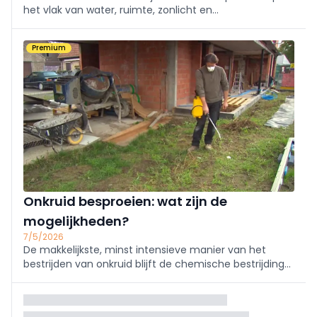
het vlak van water, ruimte, zonlicht en
voedingsstoffen. Ze overwoekeren alles en het lijkt
onbegonnen werk om ervanaf te raken. In dit artikel
Premium
tonen we hoe je dat wel kan, én hoe je onkruid
voorkomt.
Onkruid besproeien: wat zijn de
mogelijkheden?
7/5/2026
De makkelijkste, minst intensieve manier van het
bestrijden van onkruid blijft de chemische bestrijding
met een onkruidverdelger. Als particulier is het gebruik
gereglementeerd, het is niet goedkoop en je moet het
regelmatig herhalen. Als je aan de s