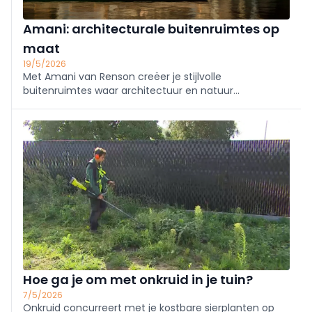
Amani: architecturale buitenruimtes op
maat
19/5/2026
Met Amani van Renson creëer je stijlvolle
buitenruimtes waar architectuur en natuur
harmonieus samenkomen. Ontdek maatwerk
outdooroplossingen met tijdloos design, hoogwaardige
afwerking en optimaal comfort in elk seizoen.
Hoe ga je om met onkruid in je tuin?
7/5/2026
Onkruid concurreert met je kostbare sierplanten op