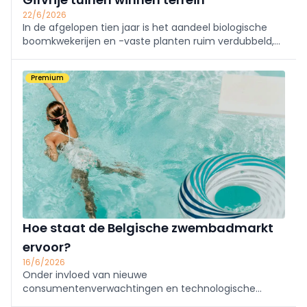
22/6/2026
In de afgelopen tien jaar is het aandeel biologische
boomkwekerijen en -vaste planten ruim verdubbeld,
tegelijkertijd nam de aandacht voor biodiversiteit en
de schadelijke effecten van pesticiden sterk toe. Deze
Premium
omslag komt door ...
Hoe staat de Belgische zwembadmarkt
ervoor?
16/6/2026
Onder invloed van nieuwe
consumentenverwachtingen en technologische
innovaties maakt de Belgische zwembadmarkt een