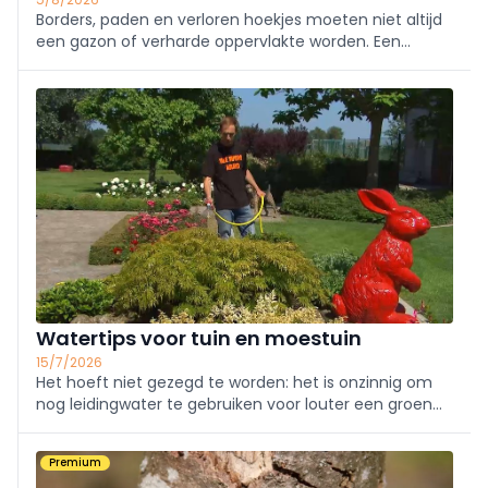
Borders, paden en verloren hoekjes moeten niet altijd
een gazon of verharde oppervlakte worden. Een
ecologische en esthetische oplossing is om
beloopbare bodembedekker te gebruiken. Welke je
kan toepassen en wanneer precies, leggen we je
graag uit.
Watertips voor tuin en moestuin
15/7/2026
Het hoeft niet gezegd te worden: het is onzinnig om
nog leidingwater te gebruiken voor louter een groen
grasperk. Een eerste belangrijke stap voor
tuinbewatering houdt dus in dat je kijkt voor een
Premium
systeem om regenwater op te vangen.