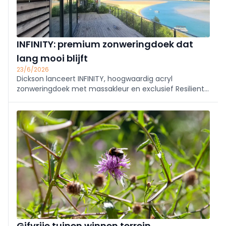
INFINITY: premium zonweringdoek dat
lang mooi blijft
23/6/2026
Dickson lanceert INFINITY, hoogwaardig acryl
zonweringdoek met massakleur en exclusief Resilient-
garen. Het biedt langdurige UV- en weerbestendigheid
en ongeëvenaarde vormstabiliteit. Verkrijgbaar in 4
grote breedtes en 19 kleuren, geschikt voor diverse
zonweringssystemen.
Gifvrije tuinen winnen terrein