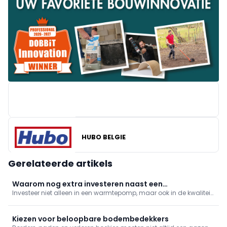
HUBO BELGIE
BRICO
Gerelateerde artikels
Waarom nog extra investeren naast een
Investeer niet alleen in een warmtepomp, maar ook in de kwaliteit
warmtepomp?
van het cv-water. Gedemineraliseerd water, vuilafscheiding en
waterbehandeling verhogen het rendement, beperken storingen
en verlengen de levensduur van de installatie.
Kiezen voor beloopbare bodembedekkers