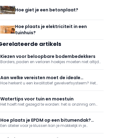
Hoe giet je een betonplaat?
Hoe plaats je elektriciteit in een
tuinhuis?
Gerelateerde artikels
Kiezen voor beloopbare bodembedekkers
Borders, paden en verloren hoekjes moeten niet altijd
een gazon of verharde oppervlakte worden. Een
ecologische en esthetische oplossing is om
beloopbare bodembedekker te gebruiken. Welke je
Aan welke vereisten moet de ideale
kan toepassen en wanneer precies, leggen we je
Hoe herkent u een kwalitatief gevelverfsysteem? Het
gevelverf voldoen?
graag uit.
aanbod gevelverven is niet alleen erg uitgebreid, ook
het lijstje karakteristieken per verf is lang. Waarop
dient de gebruiker te letten bij uw verfkeuze? Wij lijsten
Watertips voor tuin en moestuin
voor u de belangrijkste eigen
Het hoeft niet gezegd te worden: het is onzinnig om
nog leidingwater te gebruiken voor louter een groen
grasperk. Een eerste belangrijke stap voor
tuinbewatering houdt dus in dat je kijkt voor een
Hoe plaats je EPDM op een bitumendak?
systeem om regenwater op te vangen.
Een atelier voor je klussen kan je makkelijk in je
(deel 1)
garage of tuinhuis onderbrengen. Dat is wat Roger
wil doen, maar eerst moet hij het dak lekvrij maken. Hij