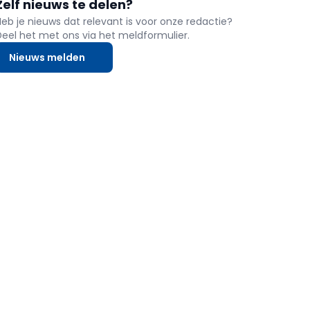
Zelf nieuws te delen?
bespaart zichzelf de moeite om het oude bitumen
dak af te breken en gaat er meteen EPDM op v
Heb je nieuws dat relevant is voor onze redactie?
Deel het met ons via het meldformulier.
Nieuws melden