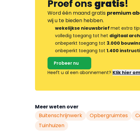
Proef ons
gratis
!
Word één maand gratis
premium ab
wij u te bieden hebben.
wekelijkse nieuwsbrief
met extra tip
volledig toegang tot het
digitaal arch
onbeperkt toegang tot
3.000 bouwins
onbeperkt toegang tot
1.400 instruct
Probeer nu
Heeft u al een abonnement?
Klik hier o
Meer weten over
Buitenschrijnwerk
Opbergruimtes
C
Tuinhuizen