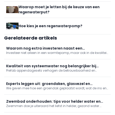
Waarop moet je letten bij de keuze van een
regenwaterput?
Hoe kies je een regenwaterpomp?
Gerelateerde artikels
Waarom nog extra investeren naast een
Investeer niet alleen in een warmtepomp, maar ook in de kwaliteit
warmtepomp?
van het cv-water. Gedemineraliseerd water, vuilafscheiding en
waterbehandeling verhogen het rendement, beperken storingen
en verlengen de levensduur van de installatie.
Kwaliteit van systeemwater nog belangrijker bij
Prefab appendagesets verhogen de betrouwbaarheid en
warmtepomp
efficiëntie van warmtepompen. Ze beschermen tegen lucht, vuil
en drukproblemen, verkorten de installatietijd en zorgen voor
optimale prestaties en een langere levensduur van de installatie.
Experts leggen uit: groendaken, glasvezel en
We geven mee hoe een groendak geplaatst wordt, wat de ins en
waterontharders
outs zijn van naadloze douchepanelen en waterontharders, hoe
er voor werfstroom wordt gezorgd zonder diesel, en hoe een
glasvezelkabel wordt aangesloten.
Zwembad onderhouden: tips voor helder water en
Zwemmen doe je uiteraard het liefst in helder, gezond water.
minder werk
Daarvoor is een doorgedreven waterbehandeling nodig. We
geven mee wat daar zoal bij komt kijken.