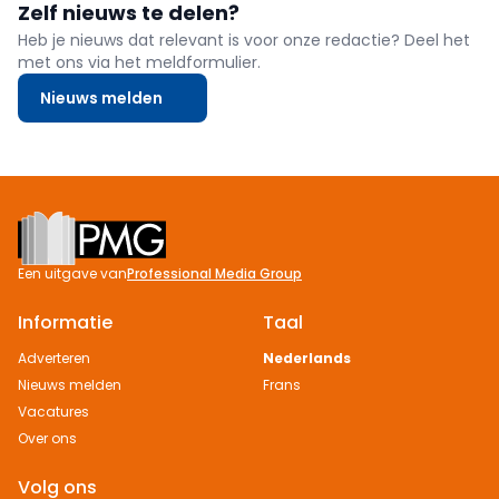
Zelf nieuws te delen?
Heb je nieuws dat relevant is voor onze redactie? Deel het
met ons via het meldformulier.
Nieuws melden
Footer
Een uitgave van
Professional Media Group
Informatie
Taal
Adverteren
Nederlands
Nieuws melden
Frans
Vacatures
Over ons
Volg ons