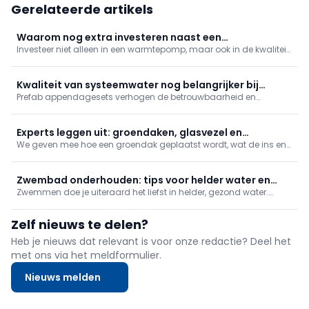
Gerelateerde artikels
Waarom nog extra investeren naast een
Investeer niet alleen in een warmtepomp, maar ook in de kwaliteit
warmtepomp?
van het cv-water. Gedemineraliseerd water, vuilafscheiding en
waterbehandeling verhogen het rendement, beperken storingen
en verlengen de levensduur van de installatie.
Kwaliteit van systeemwater nog belangrijker bij
Prefab appendagesets verhogen de betrouwbaarheid en
warmtepomp
efficiëntie van warmtepompen. Ze beschermen tegen lucht, vuil
en drukproblemen, verkorten de installatietijd en zorgen voor
optimale prestaties en een langere levensduur van de installatie.
Experts leggen uit: groendaken, glasvezel en
We geven mee hoe een groendak geplaatst wordt, wat de ins en
waterontharders
outs zijn van naadloze douchepanelen en waterontharders, hoe
er voor werfstroom wordt gezorgd zonder diesel, en hoe een
glasvezelkabel wordt aangesloten.
Zwembad onderhouden: tips voor helder water en
Zwemmen doe je uiteraard het liefst in helder, gezond water.
minder werk
Daarvoor is een doorgedreven waterbehandeling nodig. We
geven mee wat daar zoal bij komt kijken.
Zelf nieuws te delen?
Heb je nieuws dat relevant is voor onze redactie? Deel het
met ons via het meldformulier.
Nieuws melden