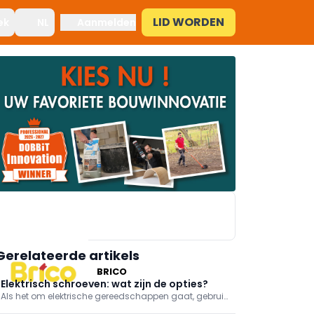
LID WORDEN
ek
NL
Aanmelden
Gerelateerde artikels
BRICO
Elektrisch schroeven: wat zijn de opties?
Als het om elektrische gereedschappen gaat, gebruik
je een schroefmachine, idealiter een