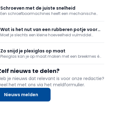
schroefboormachine. Een slagschroevendraaier kan
in bepaalde gevallen dan weer beter van pas komen.
Schroeven met de juiste snelheid
Een schroefboormachines heeft een mechanische
versnelling die je in twee standen kan zetten: snel en
traag. Schroeven doe je met de trage snelheid, maar
waarom? We leggen het uit in deze tip.
Wat is het nut van een rubberen potje voor
Moet je slechts een kleine hoeveelheid vulmiddel
vulmiddel?
aanmaken voor naden of gaatjes te vullen? Het is
een detail, maar maakt wel degelijk een verschil in
kuiswerk achteraf: gebruik een flexibel rubberen potje.
Zo snijd je plexiglas op maat
Plexiglas kan je op maat maken met een breekmes én
met de nodige zorg. We geven mee hoe je het doet.
Zelf nieuws te delen?
Heb je nieuws dat relevant is voor onze redactie?
Deel het met ons via het meldformulier.
Nieuws melden