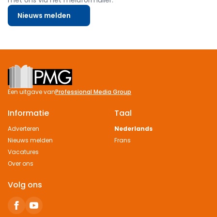
met ons via het meldformulier.
Nieuws melden
Footer
Een uitgave van
Professional Media Group
Informatie
Taal
Adverteren
Nederlands
Nieuws melden
Frans
Vacatures
Over ons
Volg ons