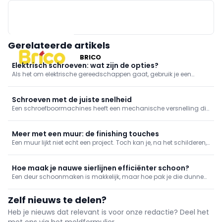
Gerelateerde artikels
BRICO
Elektrisch schroeven: wat zijn de opties?
Als het om elektrische gereedschappen gaat, gebruik je een
schroefmachine, idealiter een schroefboormachine. Een
slagschroevendraaier kan in bepaalde gevallen dan weer beter
van pas komen.
Schroeven met de juiste snelheid
Een schroefboormachines heeft een mechanische versnelling die
je in twee standen kan zetten: snel en traag. Schroeven doe je met
de trage snelheid, maar waarom? We leggen het uit in deze tip.
Meer met een muur: de finishing touches
Een muur lijkt niet echt een project. Toch kan je, na het schilderen,
ook nog heel extra's toevoegen.
Hoe maak je nauwe sierlijnen efficiënter schoon?
Een deur schoonmaken is makkelijk, maar hoe pak je die dunne
groeven aan? Een plamuurmes brengt de redding!
Zelf nieuws te delen?
Heb je nieuws dat relevant is voor onze redactie? Deel het