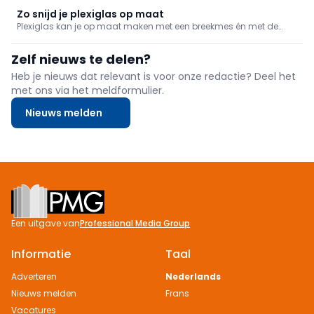
degelijk een verschil in kuiswerk achteraf: gebruik een flexibel
rubberen potje.
Zo snijd je plexiglas op maat
Plexiglas kan je op maat maken met een breekmes én met de
nodige zorg. We geven mee hoe je het doet.
Zelf nieuws te delen?
Heb je nieuws dat relevant is voor onze redactie? Deel het
met ons via het meldformulier.
Nieuws melden
Footer
Een uitgave van
Professional Media Group
Informatie
Taal
Adverteren
Nederlands
Nieuws melden
Frans
Vacatures