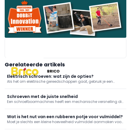
Gerelateerde artikels
BRICO
Elektrisch schroeven: wat zijn de opties?
Als het om elektrische gereedschappen gaat, gebruik je een
schroefmachine, idealiter een schroefboormachine. Een
slagschroevendraaier kan in bepaalde gevallen dan weer beter
van pas komen.
Schroeven met de juiste snelheid
Een schroefboormachines heeft een mechanische versnelling die
je in twee standen kan zetten: snel en traag. Schroeven doe je met
de trage snelheid, maar waarom? We leggen het uit in deze tip.
Wat is het nut van een rubberen potje voor vulmiddel?
Moet je slechts een kleine hoeveelheid vulmiddel aanmaken voor
naden of gaatjes te vullen? Het is een detail, maar maakt wel