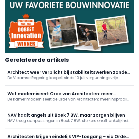
Gerelateerde artikels
Architect weer verplicht bij stabiliteitswerken zonder
De Vlaamse Regering koppelt sinds 10 juli vergunningsvrije
vergunning
verbouwingen met stabiliteitswerken opnieuw aan de aanstelling
van een architect. Zo blijft administratieve vereenvoudiging
behouden met kwaliteits- en veiligheidswaarborg.
Wet moderniseert Orde van Architecten: meer
De Kamer moderniseert de Orde van Architecten: meer inspraak
inspraak en transparantie
voor jongeren en stagiairs (leeftijdsgrenzen weg, buitenlandse
stages erkend), meer transparantie en financieel toezicht.
Verkiezingen dit najaar verlopen al volgens de nieuwe regels.
NAV haalt angels uit Boek 7 BW, maar zorgen blijven
NAV kreeg aanpassingen in Boek 7 BW: sterkere onafhankelijkheid
van architecten, helderder oplevering en verantwoordelijkheden.
Toch blijven zorgen over ruime conformiteit, behoud van
hoofdelijke aansprakelijkheid en onduidelijke termijnen.
Architecten krijgen eindelijk VIP-toegang – via Orde