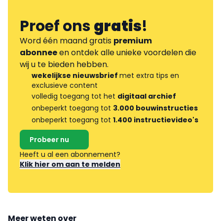
Proef ons
gratis
!
Word één maand gratis
premium
abonnee
en ontdek alle unieke voordelen die
wij u te bieden hebben.
wekelijkse nieuwsbrief
met extra tips en
exclusieve content
volledig toegang tot het
digitaal archief
onbeperkt toegang tot
3.000 bouwinstructies
onbeperkt toegang tot
1.400 instructievideo's
Probeer nu
Heeft u al een abonnement?
Klik hier om aan te melden
Meer weten over