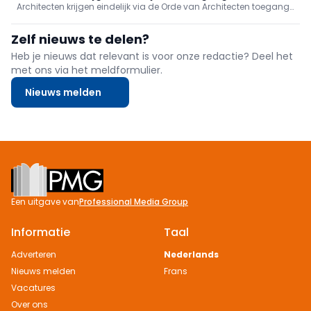
Inwerkingtreding binnen een jaar; NAV volgt op.
Architecten krijgen eindelijk via de Orde van Architecten toegang
als tussenpersoon
tot het Vlaamse Vastgoedinformatieplatform, een stap naar
snellere en efficiëntere ontwerp- en vergunningsdossiers. NAV trok
Zelf nieuws te delen?
het dossier, loste privacyknelpunten mee op en blijft ijveren voor
rechtstreekse toegang.
Heb je nieuws dat relevant is voor onze redactie? Deel het
met ons via het meldformulier.
Nieuws melden
Footer
Een uitgave van
Professional Media Group
Informatie
Taal
Adverteren
Nederlands
Nieuws melden
Frans
Vacatures
Over ons