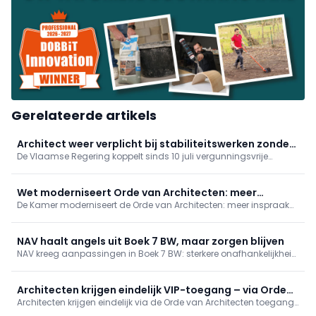
Gerelateerde artikels
Architect weer verplicht bij stabiliteitswerken zonder
De Vlaamse Regering koppelt sinds 10 juli vergunningsvrije
vergunning
verbouwingen met stabiliteitswerken opnieuw aan de aanstelling
van een architect. Zo blijft administratieve vereenvoudiging
behouden met kwaliteits- en veiligheidswaarborg.
Wet moderniseert Orde van Architecten: meer
De Kamer moderniseert de Orde van Architecten: meer inspraak
inspraak en transparantie
voor jongeren en stagiairs (leeftijdsgrenzen weg, buitenlandse
stages erkend), meer transparantie en financieel toezicht.
Verkiezingen dit najaar verlopen al volgens de nieuwe regels.
NAV haalt angels uit Boek 7 BW, maar zorgen blijven
NAV kreeg aanpassingen in Boek 7 BW: sterkere onafhankelijkheid
van architecten, helderder oplevering en verantwoordelijkheden.
Toch blijven zorgen over ruime conformiteit, behoud van
hoofdelijke aansprakelijkheid en onduidelijke termijnen.
Architecten krijgen eindelijk VIP-toegang – via Orde
Inwerkingtreding binnen een jaar; NAV volgt op.
Architecten krijgen eindelijk via de Orde van Architecten toegang
als tussenpersoon
tot het Vlaamse Vastgoedinformatieplatform, een stap naar