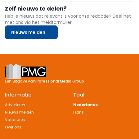
snellere en efficiëntere ontwerp- en vergunningsdossiers. NAV trok
Zelf nieuws te delen?
het dossier, loste privacyknelpunten mee op en blijft ijveren voor
rechtstreekse toegang.
Heb je nieuws dat relevant is voor onze redactie? Deel het
met ons via het meldformulier.
Nieuws melden
Footer
Een uitgave van
Professional Media Group
Informatie
Taal
Adverteren
Nederlands
Nieuws melden
Frans
Vacatures
Over ons