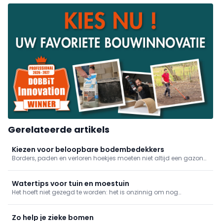
Gerelateerde artikels
Kiezen voor beloopbare bodembedekkers
Borders, paden en verloren hoekjes moeten niet altijd een gazon
of verharde oppervlakte worden. Een ecologische en esthetische
oplossing is om beloopbare bodembedekker te gebruiken. Welke
je kan toepassen en wanneer precies, leggen we je graag uit.
Watertips voor tuin en moestuin
Het hoeft niet gezegd te worden: het is onzinnig om nog
leidingwater te gebruiken voor louter een groen grasperk. Een
eerste belangrijke stap voor tuinbewatering houdt dus in dat je
kijkt voor een systeem om regenwater op te vangen.
Zo help je zieke bomen