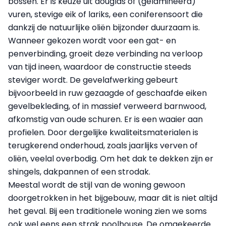
bossen. Er is keuze uit douglas of (gelamineerd)
vuren, stevige eik of lariks, een coniferensoort die
dankzij de natuurlijke oliën bijzonder duurzaam is.
Wanneer gekozen wordt voor een gat- en
penverbinding, groeit deze verbinding na verloop
van tijd ineen, waardoor de constructie steeds
steviger wordt. De gevel­afwerking gebeurt
bijvoorbeeld in ruw gezaagde of geschaafde eiken
gevelbekleding, of in massief verweerd barnwood,
afkomstig van oude schuren. Er is een waaier aan
profielen. Door dergelijke kwaliteitsmaterialen is
terugkerend onderhoud, zoals jaarlijks verven of
oliën, veelal overbodig. Om het dak te dekken zijn er
shingels, dakpannen of een strodak.
Meestal wordt de stijl van de woning gewoon
doorgetrokken in het bijgebouw, maar dit is niet altijd
het geval. Bij een traditionele woning zien we soms
ook wel eens een strak poolhouse. De omgekeerde