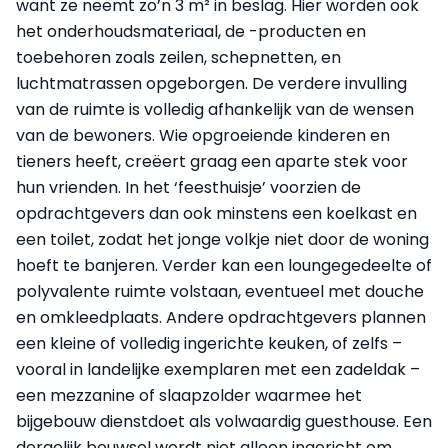
want ze neemt zo’n 3 m² in beslag. Hier worden ook
het onderhoudsmateriaal, de -producten en
toebehoren zoals zeilen, schepnetten, en
luchtmatrassen opgeborgen. De verdere invulling
van de ruimte is volledig afhankelijk van de wensen
van de bewoners. Wie opgroeiende kinderen en
tieners heeft, creëert graag een aparte stek voor
hun vrienden. In het ‘feesthuisje’ voorzien de
opdrachtgevers dan ook minstens een koelkast en
een toilet, zodat het jonge volkje niet door de woning
hoeft te banjeren. Verder kan een loungegedeelte of
polyvalente ruimte volstaan, eventueel met douche
en omkleedplaats. Andere opdrachtgevers plannen
een kleine of volledig ingerichte keuken, of zelfs –
vooral in landelijke exemplaren met een zadeldak –
een mezzanine of slaapzolder waarmee het
bijgebouw dienstdoet als volwaardig guesthouse. Een
dergelijk bouwsel wordt niet alleen ingericht om