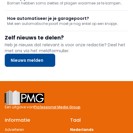
Bomen hebben soms ziektes of plagen waarmee ze te kampen
hebben. Dat is niet alleen een probleem voor je boom, maar kan
zware gevolgen hebben voor de hele tuin. Je grijpt dus beter zo
snel mogelijk in wanneer je bomen zich maar pips voelen.
Hoe automatiseer je je garagepoort?
Met een automatische poort moet je nog enkel op een knopje
drukken. Wie een manuele poort heeft, kan deze gerust zelf
automatiseren. Volgend stappenplan legt je uit hoe.
Zelf nieuws te delen?
Heb je nieuws dat relevant is voor onze redactie? Deel het
met ons via het meldformulier.
Nieuws melden
Footer
Een uitgave van
Professional Media Group
Informatie
Taal
Adverteren
Nederlands