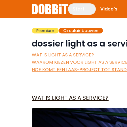
Start
Video's
Premium
Circulair bouwen
dossier light as a serv
WAT IS LIGHT AS A SERVICE?
WAAROM KIEZEN VOOR LIGHT AS A SERVIC
HOE KOMT EEN LAAS-PROJECT TOT STAND
WAT IS LIGHT AS A SERVICE?