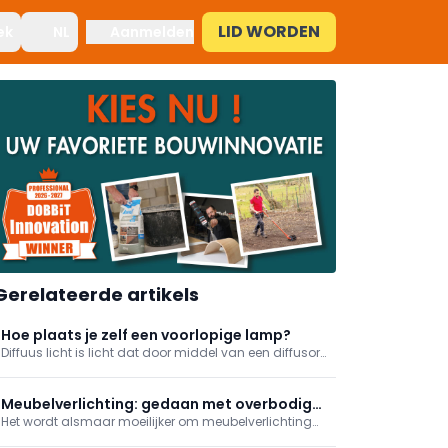
LID WORDEN
ek
NL
Aanmelden
Gerelateerde artikels
Hoe plaats je zelf een voorlopige lamp?
Diffuus licht is licht dat door middel van een diffusor
in alle richtingen verspreid wordt. De diffusor, bv.
gematteerd glas of een lampenkap, egaliseert,
tempert en filtert het licht.
Meubelverlichting: gedaan met overbodige
Het wordt alsmaar moeilijker om meubelverlichting
bedrading?
weg te denken wanneer het gaat over meubelbeslag.