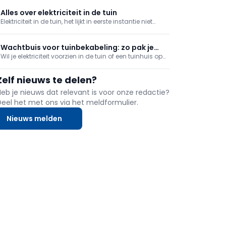
De functionele en esthetische mogelijkheden zijn dan
ook niet min, waardoor ze steeds meer ingang
Alles over elektriciteit in de tuin
vinden in dressings, keukens en badkamers.
Elektriciteit in de tuin, het lijkt in eerste instantie niet
meteen nodig maar eens je het bent, wordt het
onmisbaar. Of het nu voor je tuinverlichting is, of voor
je grasmaaier en snoeigereedschappen.
Wachtbuis voor tuinbekabeling: zo pak je
Wil je elektriciteit voorzien in de tuin of een tuinhuis op
het correct aan
afstand aansluiten? Dan is een wachtbuis
onmisbaar om kabels veilig ondergronds te
Zelf nieuws te delen?
beschermen. Maar welke wachtbuis kies je, hoe
plaats je die correct en waarmee moet je rekening
Heb je nieuws dat relevant is voor onze redactie?
houden qua
Deel het met ons via het meldformulier.
Nieuws melden