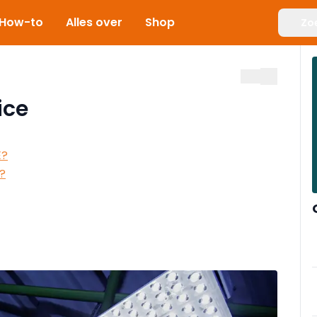
How-to
Alles over
Shop
Zo
ice
E?
?