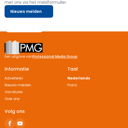
met ons via het meldformulier.
Nieuws melden
Footer
Een uitgave van
Professional Media Group
Informatie
Taal
Adverteren
Nederlands
Nieuws melden
Frans
Vacatures
Over ons
Volg ons