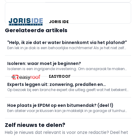
JORIS IDE
Gerelateerde artikels
"Help, ik zie dat er water binnenkomt via het plafond!"
Een lek in je dak is een behoorlijke nachtmerrie! Als je het niet zelf
kan herstellen, haal je er zo snel mogelijk een vakman bij. En tot
het probleem opgelost kan worden, zijn er kleine ingrepen die je
zelf kan doen om erger te voorkomen.
Isoleren: waar moet je beginnen?
Isoleren is een ingrijpende investering. Om aanspraak te maken
op een van de vele premies die je kan krijgen, moet de isolatie van
EASYROOF
je woning aan bepaalde voorwaarden. Wat dat betekent,
overlopen we in dit artikel.
Experts leggen uit: zonwering, predallen en
Op bezoek bij een branche expert die uitleg geeft wat het betekent
dakdichting
om dit beroep uit te oefenen. In deze reeks: zonwering, predallen
en dakdichting.
Hoe plaats je EPDM op een bitumendak? (deel 1)
Een atelier voor je klussen kan je makkelijk in je garage of tuinhuis
onderbrengen. Dat is wat Roger wil doen, maar eerst moet hij het
dak lekvrij maken. Hij bespaart zichzelf de moeite om het oude
Zelf nieuws te delen?
bitumen dak af te breken en gaat er meteen EPDM op v
Heb je nieuws dat relevant is voor onze redactie? Deel het