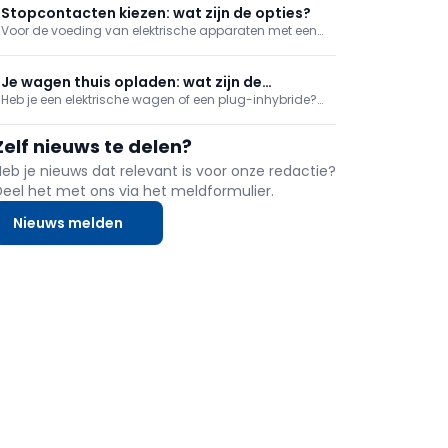
eenvoudige verbinding tussen een toestel en de
Stopcontacten kiezen: wat zijn de opties?
installatie, zowel voor elektrische voeding als voor da
Voor de voeding van elektrische apparaten met een
stekker, heb je uiteraard stopcontacten nodig in je
elektrische installatie. We geven mee uit welke soorten
je kan kiezen.
Je wagen thuis opladen: wat zijn de
Heb je een elektrische wagen of een plug-inhybride?
mogelijkheden?
Dan is een laadpaal laten installeren bij je thuis een
logische stap. We overlopen in dit artikel wat daar
Zelf nieuws te delen?
zoal bij komt kijken. En wat is er mogelijk met het
klassieke stopcontact?
Heb je nieuws dat relevant is voor onze redactie?
Deel het met ons via het meldformulier.
Nieuws melden