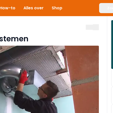
How-to
Alles over
Shop
Zo
systemen