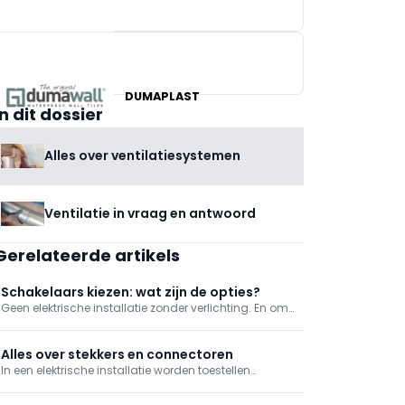
BRICO
X²O BADKAMERS
DUMAPLAST
In dit dossier
Alles over ventilatiesystemen
Ventilatie in vraag en antwoord
Gerelateerde artikels
Schakelaars kiezen: wat zijn de opties?
Geen elektrische installatie zonder verlichting. En om
die verlichting te bedienen, moeten er uiteraard
schakelaars zijn. Deze zetten de stroomtoevoer naar
een lamp aan of uit. Schakelaars bestaan in
Alles over stekkers en connectoren
verschillende uitvoeringen.
In een elektrische installatie worden toestellen
aangesloten op stopcontacten met een gepaste
stekker of connector. Deze zorgen voor een veilige en