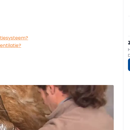
atiesysteem?
ntilatie?