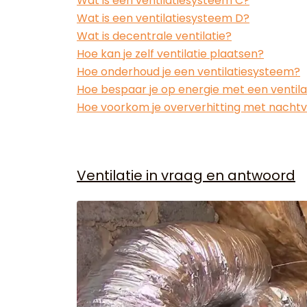
Wat is een ventilatiesysteem C?
Wat is een ventilatiesysteem D?
Wat is decentrale ventilatie?
Hoe kan je zelf ventilatie plaatsen?
Hoe onderhoud je een ventilatiesysteem?
Hoe bespaar je op energie met een ventil
Hoe voorkom je oververhitting met nachtve
Ventilatie in vraag en antwoord