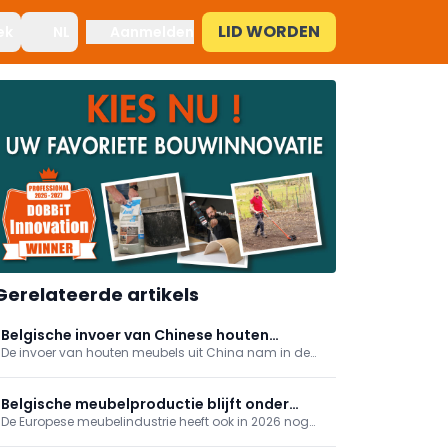
LID WORDEN
ek
NL
Aanmelden
Gerelateerde artikels
Belgische invoer van Chinese houten
De invoer van houten meubels uit China nam in de
meubels stijgt sterk
eerste vier maanden van 2026 duidelijk toe. Volgens
de meest recente handelsgegevens steeg de invoer
naar de EU-27 en het Verenigd Koninkrijk samen met
Belgische meubelproductie blijft onder
23,5% tot 741.500 ton.
De Europese meubelindustrie heeft ook in 2026 nog
druk: herstel in Europa blijft uit
geen duurzaam herstel ingezet. Dat blijkt uit de meest