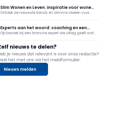
recente productiecijfers van Eurostat, die in juli
werden gepubliceerd.
Slim Wonen en Leven: inspiratie voor wonen,
Ontdek de nieuwste trends en slimme ideeën voor
lifestyle en comfort
wonen en lifestyle. Slim Wonen en Leven inspireert met
praktische tips, innovatieve oplossingen en
verrassende inzichten om comfortabeler en stijlvoller
Experts aan het woord: coaching en een
te leven.
Op bezoek bij een branche expert die uitleg geeft wat
nieuwe CEO voor je bedrijf
het betekent om dit beroep uit te oefenen. We gaan
langs bij een coach, en je krijgt tips bij het zoeken van
Zelf nieuws te delen?
een nieuwe CEO voor je bedrijf!
Heb je nieuws dat relevant is voor onze redactie?
Deel het met ons via het meldformulier.
Nieuws melden