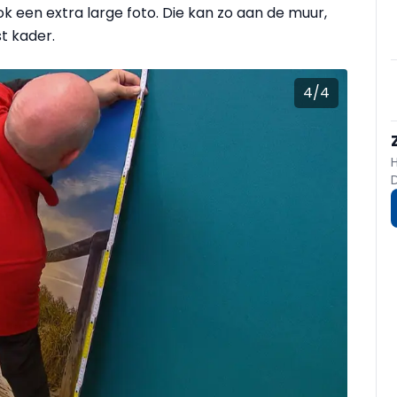
k een extra large foto. Die kan zo aan de muur,
t kader.
4
/
4