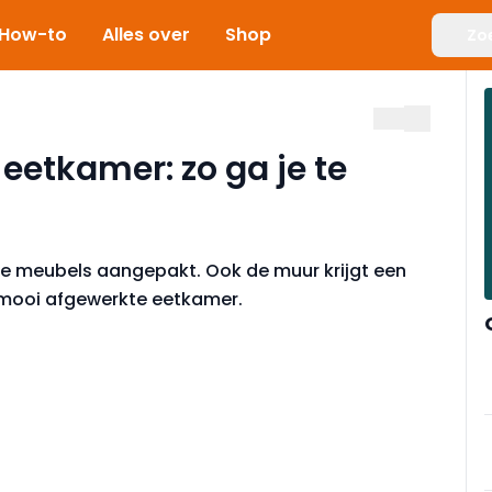
How-to
Alles over
Shop
Zo
eetkamer: zo ga je te
de meubels aangepakt. Ook de muur krijgt een
n mooi afgewerkte eetkamer.