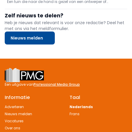
Een tuin die naar de hand is gezet van een ontwerper of
tuinaanemer oogt mooi. Een gewone particuliere tuin mist soms
wat visie en harmonie en dat zie je terugkomen in vele
Zelf nieuws te delen?
voortuintjes. Onze tuincoach gaat aan de slag met enkele kleine
ingrepen om
Heb je nieuws dat relevant is voor onze redactie? Deel het
met ons via het meldformulier.
Nieuws melden
Footer
Een uitgave van
Professional Media Group
Informatie
Taal
Adverteren
Nederlands
Nieuws melden
Frans
Vacatures
Over ons