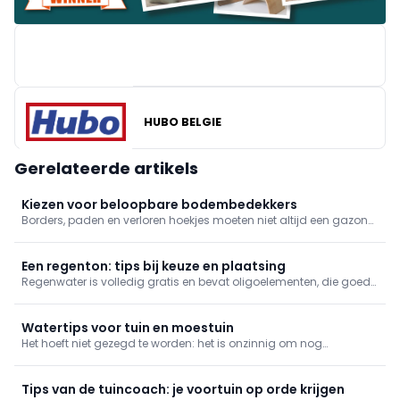
HUBO BELGIE
BRICO
Gerelateerde artikels
Kiezen voor beloopbare bodembedekkers
Borders, paden en verloren hoekjes moeten niet altijd een gazon
of verharde oppervlakte worden. Een ecologische en esthetische
oplossing is om beloopbare bodembedekker te gebruiken. Welke
je kan toepassen en wanneer precies, leggen we je graag uit.
Een regenton: tips bij keuze en plaatsing
Regenwater is volledig gratis en bevat oligoelementen, die goed
zijn voor buiten- en binnenplanten. Regenwater bevat eveneens
geen kalk, zodat het ideaal is om streeploos je wagen te wassen.
Belangrijke redenen om ervan te profiteren dus! We helpen j
Watertips voor tuin en moestuin
Het hoeft niet gezegd te worden: het is onzinnig om nog
leidingwater te gebruiken voor louter een groen grasperk. Een
eerste belangrijke stap voor tuinbewatering houdt dus in dat je
kijkt voor een systeem om regenwater op te vangen.
Tips van de tuincoach: je voortuin op orde krijgen