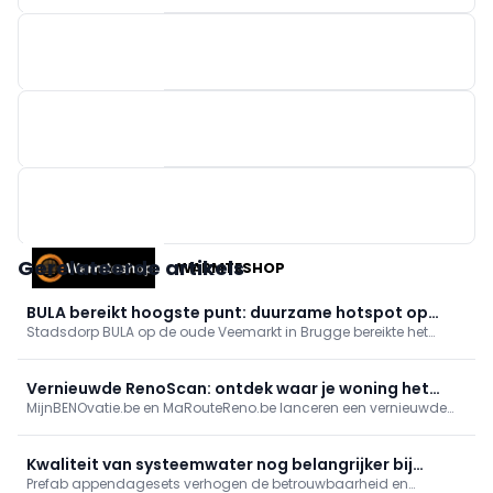
M-DESIGN BENELUX
BRAINBOX
EASYKIT GROUP
Gerelateerde artikels
WARMTESHOP
BULA bereikt hoogste punt: duurzame hotspot op
Stadsdorp BULA op de oude Veemarkt in Brugge bereikte het
Brugse Veemarkt
hoogste punt. Er komen 89 appartementen, 3.500 m² handel en
een markthal met plein en park. Supermarkt en (para)medische
praktijken tekenen in; fossielvrije energie via geothermie. Eerste
Vernieuwde RenoScan: ontdek waar je woning het
intrek midden 2027.
MijnBENOvatie.be en MaRouteReno.be lanceren een vernieuwde
meest energie bespaart
(Mon)RenoScan: een gratis, gebruiksvriendelijke online test die
woningeigenaars snel inzicht geeft in hun energieprestatie,
prioritaire renovaties en bijhorende premies/financiering, met een
Kwaliteit van systeemwater nog belangrijker bij
persoonlijk rapport en stap-voor-stapadvies.
Prefab appendagesets verhogen de betrouwbaarheid en
warmtepomp