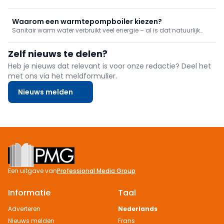
efficiëntie van warmtepompen. Ze beschermen tegen lucht, vuil
en drukproblemen, verkorten de installatietijd en zorgen voor
optimale prestaties en een langere levensduur van de installatie.
Waarom een warmtepompboiler kiezen?
Sanitair warm water verbruikt veel energie – al is dat natuurlijk
ook afhankelijk van welk systeem je gebruikt. Tegenwoordig zijn
warmtepompboilers een van de meest vooraanstaande
Zelf nieuws te delen?
besparende opties. We vertellen je meer over de werking, de voor-
of n
Heb je nieuws dat relevant is voor onze redactie? Deel het
met ons via het meldformulier.
Nieuws melden
Footer
Een uitgave van
Professional Media Group
Informatie
Taal
Adverteren
Nederlands
Nieuws melden
Frans