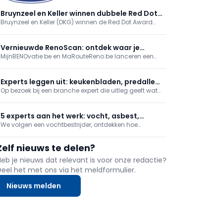
Bruynzeel en Keller winnen dubbele Red Dot
Bruynzeel en Keller (DKG) winnen de Red Dot Award
Award 2026 voor biobased keukens
2026 voor biobased keukenlijnen Circo Atlas en
enduura elba. De keukens reduceren CO2 met 30%.
Onafhankelijke erkenning van DKG’s duurzame,
Vernieuwde RenoScan: ontdek waar je
schaalbare en betaalbare innovatie.
MijnBENOvatie.be en MaRouteReno.be lanceren een
woning het meest energie bespaart
vernieuwde (Mon)RenoScan: een gratis,
gebruiksvriendelijke online test die woningeigenaars
snel inzicht geeft in hun energieprestatie, prioritaire
Experts leggen uit: keukenbladen, predallen,
renovaties en bijhorende premies/financiering, met
Op bezoek bij een branche expert die uitleg geeft wat
brandwerende deuren en zonwering
een persoonlijk rapport en stap-voor-stapadvies.
het betekent om dit beroep uit te oefenen. In deze
reeks nemen we je mee naar een fabrikant van
natuursteen en keramische keukenwerkbladen, een
5 experts aan het werk: vocht, asbest,
zonweringexpert en tonen we hoe een brandwerende
We volgen een vochtbestrijder, ontdekken hoe
ramen, isolatie en biometrie
deu
biometrische toegang wordt geplaatst, hoe je ramen
renoveert zonder breekwerk en hoe een buitengevel
Zelf nieuws te delen?
wordt geïsoleerd. Daarnaast gaan we mee met een
asbestdeskundige.
Heb je nieuws dat relevant is voor onze redactie?
Deel het met ons via het meldformulier.
Nieuws melden