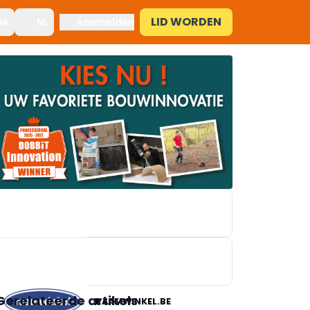
LID WORDEN
ek
NL
Aanmelden
BRICO
Gerelateerde artikels
RAAMWINKEL.BE