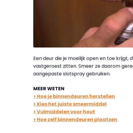
Een deur die je moeilijk open en toe krijg
vastgeroest zitten. Smeer ze daarom gerege
aangepaste slotspray gebruiken.
MEER WETEN
> Hoe je binnendeuren herstellen
> Kies het juiste smeermiddel
> Vulmiddelen voor hout
> Hoe zelf binnendeuren plaatsen