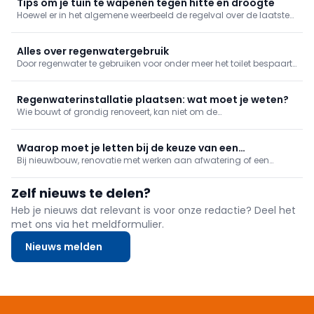
Tips om je tuin te wapenen tegen hitte en droogte
Hoewel er in het algemene weerbeeld de regelval over de laatste
decennia is toegenomen, krijgen we de laatste tijd steeds vaker te
kampen met langere periodes van droogte. Dat heeft zijn
weerslag op je tuin. We geven je tips om daarmee om te gaan.
Alles over regenwatergebruik
Door regenwater te gebruiken voor onder meer het toilet bespaart
een gezin duizenden liters leidingwater per jaar. Bovendien hoef je
hemelwater niet te ontharden én bescherm je er de waardevolle
grondwaterreserves mee.
Regenwaterinstallatie plaatsen: wat moet je weten?
Wie bouwt of grondig renoveert, kan niet om de
regenwaterinstallatie heen. Het is in vele gevallen verplicht, maar
los daarvan ook gewoon het beste dat je kan doen als je wil
besparen op je waterfactuur. Maar hoe zit zo'n
Waarop moet je letten bij de keuze van een
regenwatersysteem in elkaar?
Bij nieuwbouw, renovatie met werken aan afwatering of een
regenwaterput?
uitbreiding met een dakoppervlakte ben je verplicht om een
regenwaterput te voorzien. Maar waarop moet je letten bij de
Zelf nieuws te delen?
keuze?
Heb je nieuws dat relevant is voor onze redactie? Deel het
met ons via het meldformulier.
Nieuws melden