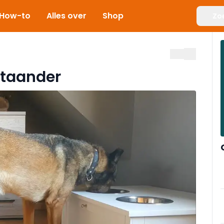
How-to
Alles over
Shop
Zo
staander