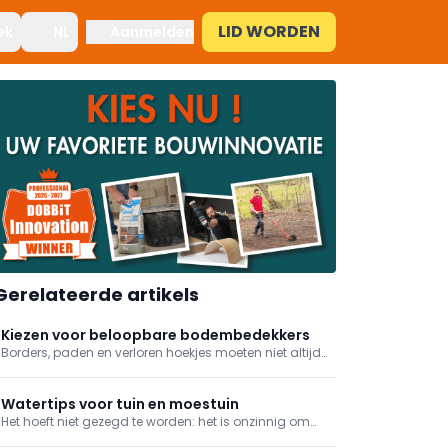
LID WORDEN
ek
NL
Aanmelden
Gerelateerde artikels
Kiezen voor beloopbare bodembedekkers
Borders, paden en verloren hoekjes moeten niet altijd
een gazon of verharde oppervlakte worden. Een
ecologische en esthetische oplossing is om
beloopbare bodembedekker te gebruiken. Welke je
Watertips voor tuin en moestuin
kan toepassen en wanneer precies, leggen we je
Het hoeft niet gezegd te worden: het is onzinnig om
graag uit.
nog leidingwater te gebruiken voor louter een groen