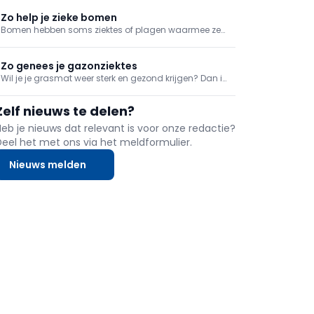
grasperk. Een eerste belangrijke stap voor
tuinbewatering houdt dus in dat je kijkt voor een
Zo help je zieke bomen
systeem om regenwater op te vangen.
Bomen hebben soms ziektes of plagen waarmee ze
te kampen hebben. Dat is niet alleen een probleem
voor je boom, maar kan zware gevolgen hebben voor
de hele tuin. Je grijpt dus beter zo snel mogelijk in
Zo genees je gazonziektes
wanneer je bomen zich maar pips voelen.
Wil je je grasmat weer sterk en gezond krijgen? Dan is
de eerste stap om te achterhalen wat de problemen
veroorzaakt en vervolgens in te grijpen. We bieden
Zelf nieuws te delen?
een overzicht van mogelijke gazonziektes.
Heb je nieuws dat relevant is voor onze redactie?
Deel het met ons via het meldformulier.
Nieuws melden