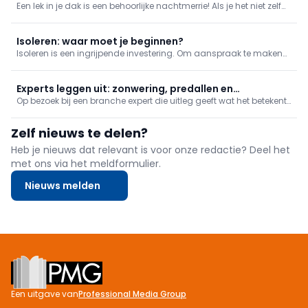
Een lek in je dak is een behoorlijke nachtmerrie! Als je het niet zelf
kan herstellen, haal je er zo snel mogelijk een vakman bij. En tot
het probleem opgelost kan worden, zijn er kleine ingrepen die je
zelf kan doen om erger te voorkomen.
Isoleren: waar moet je beginnen?
Isoleren is een ingrijpende investering. Om aanspraak te maken
op een van de vele premies die je kan krijgen, moet de isolatie van
je woning aan bepaalde voorwaarden. Wat dat betekent,
overlopen we in dit artikel.
Experts leggen uit: zonwering, predallen en
Op bezoek bij een branche expert die uitleg geeft wat het betekent
dakdichting
om dit beroep uit te oefenen. In deze reeks: zonwering, predallen
en dakdichting.
Zelf nieuws te delen?
Heb je nieuws dat relevant is voor onze redactie? Deel het
met ons via het meldformulier.
Nieuws melden
Footer
Een uitgave van
Professional Media Group