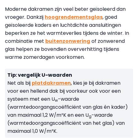
Moderne dakramen zijn veel beter geïsoleerd dan
vroeger. Dankzij
hoogrendementsglas
, goed
geïsoleerde kaders en luchtdichte aansluitingen
beperken ze het warmteverlies tijdens de winter. In
combinatie met
buitenzonwering
of zonwerend
glas helpen ze bovendien oververhitting tijdens
warme zomerdagen voorkomen.
Tip: vergelijk U-waarden
Net als bij
platdakramen
, kies je bij dakramen
voor een hellend dak bij voorkeur ook voor een
systeem met een U
-waarde
w
(warmtedoorgangscoëfficiënt van glas én kader)
van maximaal 1,2 W/m²K en een U
-waarde
g
(warmtedoorgangscoëfficiënt van het glas) van
maximaal 1,0 W/m²K.