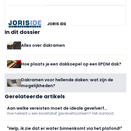
JORIS IDE
In dit dossier
Alles over dakramen
Hoe plaats je een dakkoepel op een EPDM dak?
EASYROOF
Dakramen voor hellende daken: wat zijn de
mogelijkheden?
Gerelateerde artikels
Aan welke vereisten moet de ideale gevelverf
Hoe herkent u een kwalitatief gevelverfsysteem? Het aanbod
voldoen?
gevelverven is niet alleen erg uitgebreid, ook het lijstje
karakteristieken per verf is lang. Waarop dient de gebruiker te
letten bij uw verfkeuze? Wij lijsten voor u de belangrijkste eigen
"Help, ik zie dat er water binnenkomt via het plafond!"