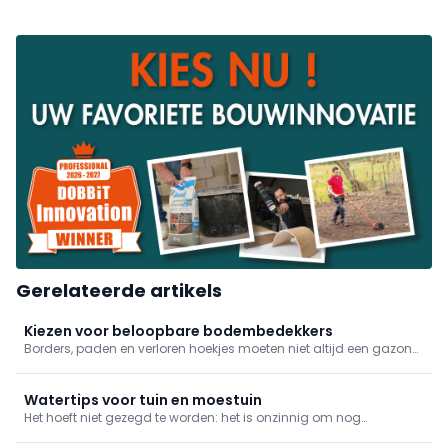
Gerelateerde artikels
Kiezen voor beloopbare bodembedekkers
Borders, paden en verloren hoekjes moeten niet altijd een gazon
of verharde oppervlakte worden. Een ecologische en esthetische
oplossing is om beloopbare bodembedekker te gebruiken. Welke
je kan toepassen en wanneer precies, leggen we je graag uit.
Watertips voor tuin en moestuin
Het hoeft niet gezegd te worden: het is onzinnig om nog
leidingwater te gebruiken voor louter een groen grasperk. Een