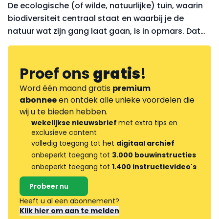
De ecologische (of wilde, natuurlijke) tuin, waarin
biodiversiteit centraal staat en waarbij je de
natuur wat zijn gang laat gaan, is in opmars. Dat
staat in contrast tegenover het nog steeds
populaire gazon. Veel mensen combineren echter
graag de tw
Proef ons
gratis
!
Word één maand gratis
premium
abonnee
en ontdek alle unieke voordelen die
wij u te bieden hebben.
wekelijkse nieuwsbrief
met extra tips en
exclusieve content
volledig toegang tot het
digitaal archief
onbeperkt toegang tot
3.000 bouwinstructies
onbeperkt toegang tot
1.400 instructievideo's
Probeer nu
Heeft u al een abonnement?
Klik hier om aan te melden