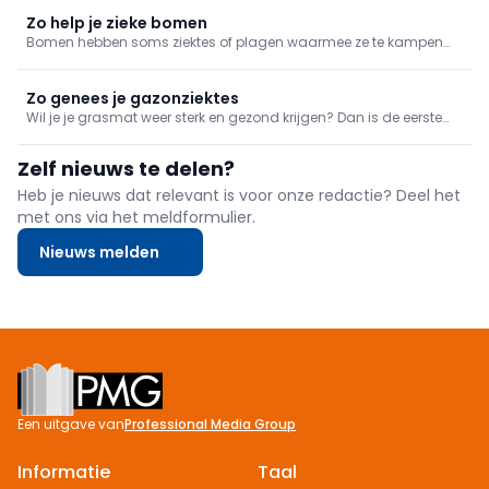
eerste belangrijke stap voor tuinbewatering houdt dus in dat je
kijkt voor een systeem om regenwater op te vangen.
Zo help je zieke bomen
Bomen hebben soms ziektes of plagen waarmee ze te kampen
hebben. Dat is niet alleen een probleem voor je boom, maar kan
zware gevolgen hebben voor de hele tuin. Je grijpt dus beter zo
snel mogelijk in wanneer je bomen zich maar pips voelen.
Zo genees je gazonziektes
Wil je je grasmat weer sterk en gezond krijgen? Dan is de eerste
stap om te achterhalen wat de problemen veroorzaakt en
vervolgens in te grijpen. We bieden een overzicht van mogelijke
Zelf nieuws te delen?
gazonziektes.
Heb je nieuws dat relevant is voor onze redactie? Deel het
met ons via het meldformulier.
Nieuws melden
Footer
Een uitgave van
Professional Media Group
Informatie
Taal