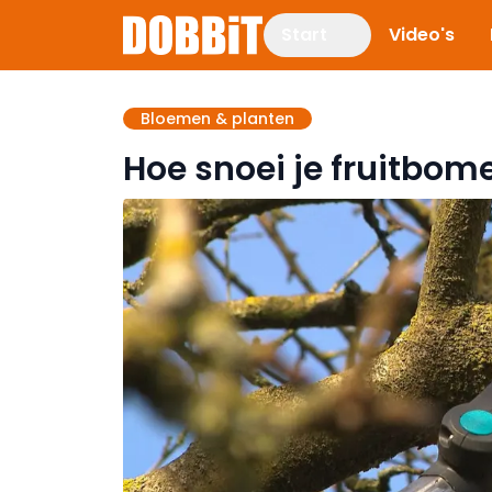
Start
Video's
Bloemen & planten
Hoe snoei je fruitbom