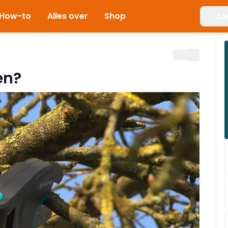
How-to
Alles over
Shop
Zo
en?