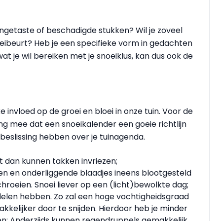
aangetaste of beschadigde stukken? Wil je zoveel
oeibeurt? Heb je een specifieke vorm in gedachten
 wat je wil bereiken met je snoeiklus, kan dus ook de
vloed op de groei en bloei in onze tuin. Voor de
ing mee dat een snoeikalender een goeie richtlijn
 beslissing hebben over je tuinagenda.
ant dan kunnen takken invriezen;
n en onderliggende blaadjes ineens blootgesteld
hroeien. Snoei liever op een (licht)bewolkte dag;
delen hebben. Zo zal een hoge vochtigheidsgraad
kkelijker door te snijden. Hierdoor heb je minder
den; Anderzijds kunnen regendruppels gemakkelijk