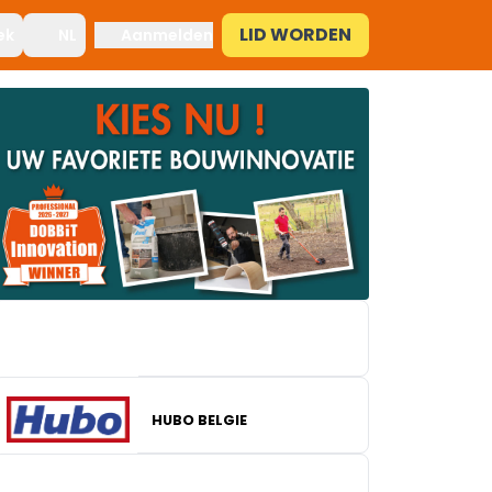
LID WORDEN
ek
NL
Aanmelden
HUBO BELGIE
BRICO