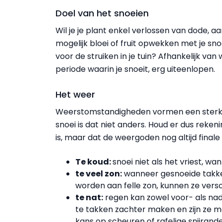
Doel van het snoeien
Wil je je plant enkel verlossen van dode, 
mogelijk bloei of fruit opwekken met je sn
voor de struiken in je tuin? Afhankelijk van
periode waarin je snoeit, erg uiteenlopen.
Het weer
Weerstomstandigheden vormen een sterke in
snoei is dat niet anders. Houd er dus reken
is, maar dat de weergoden nog altijd finale
Te koud:
snoei niet als het vriest, w
te veel zon:
wanneer gesnoeide takke
worden aan felle zon, kunnen ze versc
te nat:
regen kan zowel voor- als na
te takken zachter maken en zijn ze ma
kans op scheuren of rafelige snijran