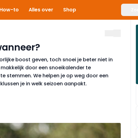
How-to
Alles over
Shop
Zo
wanneer?
lijke boost geven, toch snoei je beter niet in
 makkelijk door een snoeikalender te
f te stemmen. We helpen je op weg door een
klussen je in welk seizoen aanpakt.