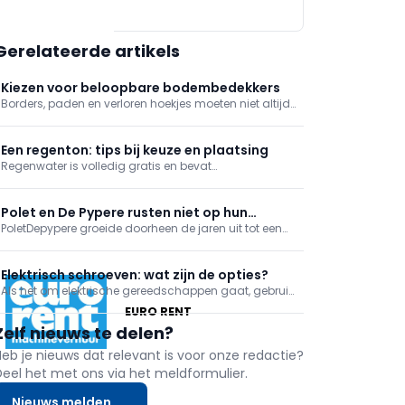
Gerelateerde artikels
Kiezen voor beloopbare bodembedekkers
Borders, paden en verloren hoekjes moeten niet altijd
een gazon of verharde oppervlakte worden. Een
ecologische en esthetische oplossing is om
beloopbare bodembedekker te gebruiken. Welke je
Een regenton: tips bij keuze en plaatsing
kan toepassen en wanneer precies, leggen we je
Regenwater is volledig gratis en bevat
graag uit.
oligoelementen, die goed zijn voor buiten- en
binnenplanten. Regenwater bevat eveneens geen
kalk, zodat het ideaal is om streeploos je wagen te
Polet en De Pypere rusten niet op hun
wassen. Belangrijke redenen om ervan te profiteren
PoletDepypere groeide doorheen de jaren uit tot een
lauweren tijdens Green 2026
dus! We helpen j
internationale fabrikant met een breed gamma
gereedschappen voor tuin en bouw. In de vestiging te
Ardooie oefenen ervaren smeden het ambacht nog
Elektrisch schroeven: wat zijn de opties?
steeds uit op traditionele wijze, aangevuld met ...
Als het om elektrische gereedschappen gaat, gebruik
je een schroefmachine, idealiter een
EURO RENT
schroefboormachine. Een slagschroevendraaier kan
Zelf nieuws te delen?
in bepaalde gevallen dan weer beter van pas komen.
Heb je nieuws dat relevant is voor onze redactie?
Deel het met ons via het meldformulier.
Nieuws melden