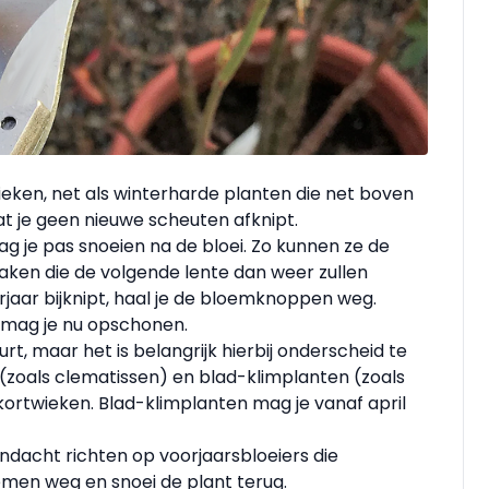
ieken, net als winterharde planten die net boven
dat je geen nieuwe scheuten afknipt.
mag je pas snoeien na de bloei. Zo kunnen ze de
en die de volgende lente dan weer zullen
oorjaar bijknipt, haal je de bloemknoppen weg.
, mag je nu opschonen.
, maar het is belangrijk hierbij onderscheid te
(zoals clematissen) en blad-klimplanten (zoals
kortwieken. Blad-klimplanten mag je vanaf april
andacht richten op voorjaarsbloeiers die
oemen weg en snoei de plant terug.