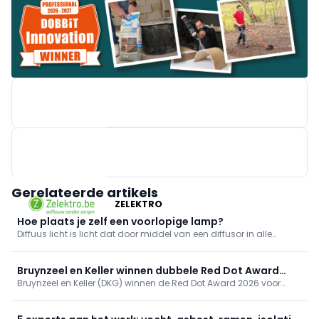
BRICO
Gerelateerde artikels
ZELEKTRO
Hoe plaats je zelf een voorlopige lamp?
Diffuus licht is licht dat door middel van een diffusor in alle
richtingen verspreid wordt. De diffusor, bv. gematteerd glas of een
lampenkap, egaliseert, tempert en filtert het licht.
Bruynzeel en Keller winnen dubbele Red Dot Award
Bruynzeel en Keller (DKG) winnen de Red Dot Award 2026 voor
2026 voor biobased keukens
biobased keukenlijnen Circo Atlas en enduura elba. De keukens
reduceren CO2 met 30%. Onafhankelijke erkenning van DKG’s
duurzame, schaalbare en betaalbare innovatie.