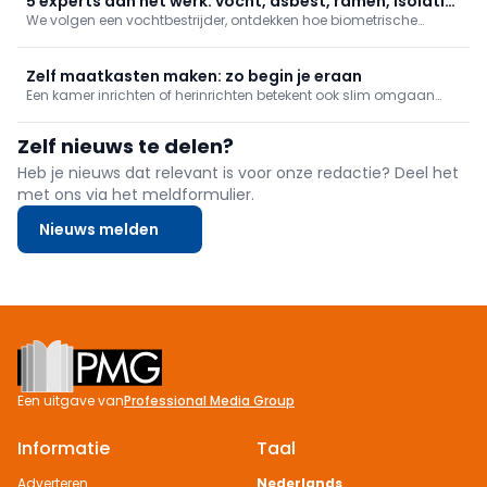
5 experts aan het werk: vocht, asbest, ramen, isolatie
We volgen een vochtbestrijder, ontdekken hoe biometrische
en biometrie
toegang wordt geplaatst, hoe je ramen renoveert zonder
breekwerk en hoe een buitengevel wordt geïsoleerd. Daarnaast
gaan we mee met een asbestdeskundige.
Zelf maatkasten maken: zo begin je eraan
Een kamer inrichten of herinrichten betekent ook slim omgaan
met ruimte. De geknipte manier om spullen op te bergen is met
kasten op maat van de ruimte. Dergelijke kasten kan je makkelijk
Zelf nieuws te delen?
zelf maken, of laten maken en zelf in elkaar steken.
Heb je nieuws dat relevant is voor onze redactie? Deel het
met ons via het meldformulier.
Nieuws melden
Footer
Een uitgave van
Professional Media Group
Informatie
Taal
Adverteren
Nederlands