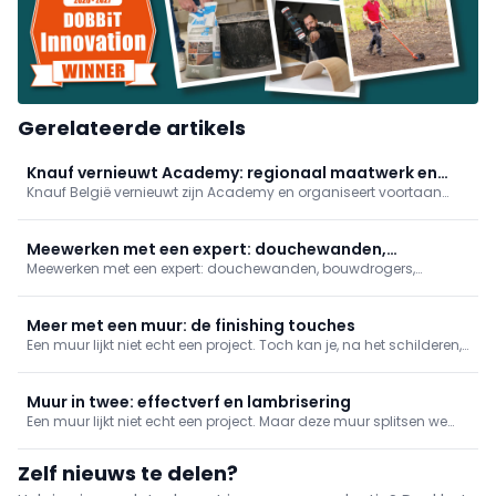
Gerelateerde artikels
Knauf vernieuwt Academy: regionaal maatwerk en
Knauf België vernieuwt zijn Academy en organiseert voortaan
digitale modules
praktijkgerichte opleidingen op partnerlocaties in heel het land,
met trainers in beide landstalen. Tegen eind 2026 volgt extra
digitalisering met online videomodules en meer maatwerk.
Meewerken met een expert: douchewanden,
Meewerken met een expert: douchewanden, bouwdrogers,
bouwdrogers, gevelisolatie en asbest herkennen
gevelisolatie en asbest herkennen
Meer met een muur: de finishing touches
Een muur lijkt niet echt een project. Toch kan je, na het schilderen,
ook nog heel extra's toevoegen.
Muur in twee: effectverf en lambrisering
Een muur lijkt niet echt een project. Maar deze muur splitsen we
op: bovenaan brengen we verf aan met een schilderstechniek,
onderaan een lambrisering.
Zelf nieuws te delen?