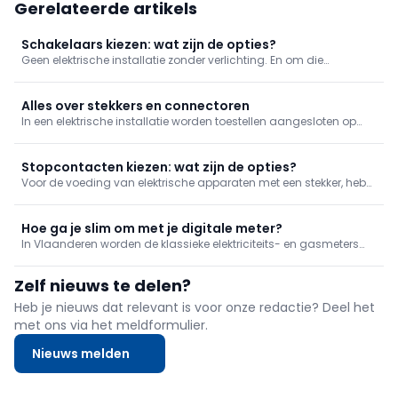
Gerelateerde artikels
Schakelaars kiezen: wat zijn de opties?
Geen elektrische installatie zonder verlichting. En om die
verlichting te bedienen, moeten er uiteraard schakelaars zijn.
Deze zetten de stroomtoevoer naar een lamp aan of uit.
Schakelaars bestaan in verschillende uitvoeringen.
Alles over stekkers en connectoren
In een elektrische installatie worden toestellen aangesloten op
stopcontacten met een gepaste stekker of connector. Deze
zorgen voor een veilige en eenvoudige verbinding tussen een
toestel en de installatie, zowel voor elektrische voeding als voor
Stopcontacten kiezen: wat zijn de opties?
da
Voor de voeding van elektrische apparaten met een stekker, heb
je uiteraard stopcontacten nodig in je elektrische installatie. We
geven mee uit welke soorten je kan kiezen.
Hoe ga je slim om met je digitale meter?
In Vlaanderen worden de klassieke elektriciteits- en gasmeters
gaandeweg vervangen door nieuwe digitale meters. Maar hoe
lees je je verbruik af? En welke mogelijkheden bieden de digitale
Zelf nieuws te delen?
tellers voor inzage en sturing van je verbruik?
Heb je nieuws dat relevant is voor onze redactie? Deel het
met ons via het meldformulier.
Nieuws melden