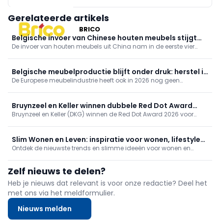
Gerelateerde artikels
BRICO
Belgische invoer van Chinese houten meubels stijgt
De invoer van houten meubels uit China nam in de eerste vier
sterk
maanden van 2026 duidelijk toe. Volgens de meest recente
handelsgegevens steeg de invoer naar de EU-27 en het Verenigd
Koninkrijk samen met 23,5% tot 741.500 ton.
Belgische meubelproductie blijft onder druk: herstel in
De Europese meubelindustrie heeft ook in 2026 nog geen
Europa blijft uit
duurzaam herstel ingezet. Dat blijkt uit de meest recente
productiecijfers van Eurostat, die in juli werden gepubliceerd.
Bruynzeel en Keller winnen dubbele Red Dot Award
Bruynzeel en Keller (DKG) winnen de Red Dot Award 2026 voor
2026 voor biobased keukens
biobased keukenlijnen Circo Atlas en enduura elba. De keukens
reduceren CO2 met 30%. Onafhankelijke erkenning van DKG’s
duurzame, schaalbare en betaalbare innovatie.
Slim Wonen en Leven: inspiratie voor wonen, lifestyle
Ontdek de nieuwste trends en slimme ideeën voor wonen en
en comfort
lifestyle. Slim Wonen en Leven inspireert met praktische tips,
innovatieve oplossingen en verrassende inzichten om
Zelf nieuws te delen?
comfortabeler en stijlvoller te leven.
Heb je nieuws dat relevant is voor onze redactie? Deel het
met ons via het meldformulier.
Nieuws melden