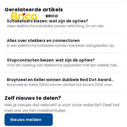
Gerelateerde artikels
BRICO
Schakelaars kiezen: wat zijn de opties?
Geen elektrische installatie zonder verlichting. En om die
verlichting te bedienen, moeten er uiteraard schakelaars zijn.
Deze zetten de stroomtoevoer naar een lamp aan of uit.
Schakelaars bestaan in verschillende uitvoeringen.
Alles over stekkers en connectoren
In een elektrische installatie worden toestellen aangesloten op
stopcontacten met een gepaste stekker of connector. Deze
zorgen voor een veilige en eenvoudige verbinding tussen een
toestel en de installatie, zowel voor elektrische voeding als voor
Stopcontacten kiezen: wat zijn de opties?
da
Voor de voeding van elektrische apparaten met een stekker, heb
je uiteraard stopcontacten nodig in je elektrische installatie. We
geven mee uit welke soorten je kan kiezen.
Bruynzeel en Keller winnen dubbele Red Dot Award
Bruynzeel en Keller (DKG) winnen de Red Dot Award 2026 voor
2026 voor biobased keukens
biobased keukenlijnen Circo Atlas en enduura elba. De keukens
reduceren CO2 met 30%. Onafhankelijke erkenning van DKG’s
Zelf nieuws te delen?
duurzame, schaalbare en betaalbare innovatie.
Heb je nieuws dat relevant is voor onze redactie? Deel het
met ons via het meldformulier.
Nieuws melden