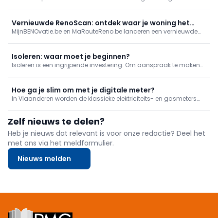
plaats van enkel airco. Buitenzonwering, schaduw, aangepaste
beglazing, goede dakisolatie en nachtventilatie beperken
oververhitting. Houd overdag ramen dicht, ventileer ’s nachts.
Vernieuwde RenoScan: ontdek waar je woning het
Investeren nu verhoogt comfort en verlaagt koelbehoefte.
MijnBENOvatie.be en MaRouteReno.be lanceren een vernieuwde
meest energie bespaart
(Mon)RenoScan: een gratis, gebruiksvriendelijke online test die
woningeigenaars snel inzicht geeft in hun energieprestatie,
prioritaire renovaties en bijhorende premies/financiering, met een
Isoleren: waar moet je beginnen?
persoonlijk rapport en stap-voor-stapadvies.
Isoleren is een ingrijpende investering. Om aanspraak te maken
op een van de vele premies die je kan krijgen, moet de isolatie van
je woning aan bepaalde voorwaarden. Wat dat betekent,
overlopen we in dit artikel.
Hoe ga je slim om met je digitale meter?
In Vlaanderen worden de klassieke elektriciteits- en gasmeters
gaandeweg vervangen door nieuwe digitale meters. Maar hoe
lees je je verbruik af? En welke mogelijkheden bieden de digitale
Zelf nieuws te delen?
tellers voor inzage en sturing van je verbruik?
Heb je nieuws dat relevant is voor onze redactie? Deel het
met ons via het meldformulier.
Nieuws melden
Footer