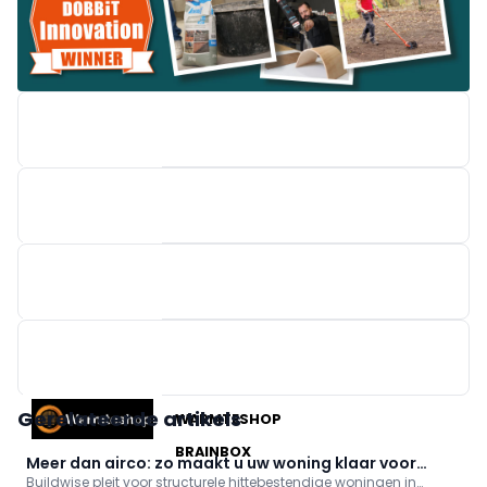
M-DESIGN BENELUX
EASYKIT GROUP
Gerelateerde artikels
WARMTESHOP
BRAINBOX
Meer dan airco: zo maakt u uw woning klaar voor
Buildwise pleit voor structurele hittebestendige woningen in
hittegolven