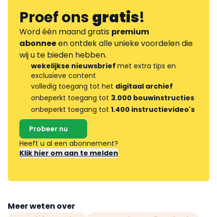
Proef ons
gratis
!
Word één maand gratis
premium
abonnee
en ontdek alle unieke voordelen die
wij u te bieden hebben.
wekelijkse nieuwsbrief
met extra tips en
exclusieve content
volledig toegang tot het
digitaal archief
onbeperkt toegang tot
3.000 bouwinstructies
onbeperkt toegang tot
1.400 instructievideo's
Probeer nu
Heeft u al een abonnement?
Klik hier om aan te melden
Meer weten over