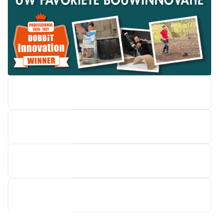
EASYKIT GROUP
WARMTESHOP
M-DESIGN BENELUX