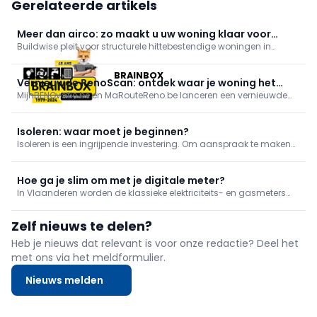
Gerelateerde artikels
Meer dan airco: zo maakt u uw woning klaar voor
Buildwise pleit voor structurele hittebestendige woningen in
hittegolven
plaats van enkel airco. Buitenzonwering, schaduw, aangepaste
beglazing, goede dakisolatie en nachtventilatie beperken
BRAINBOX
oververhitting. Houd overdag ramen dicht, ventileer ’s nachts.
Vernieuwde RenoScan: ontdek waar je woning het
Investeren nu verhoogt comfort en verlaagt koelbehoefte.
MijnBENOvatie.be en MaRouteReno.be lanceren een vernieuwde
meest energie bespaart
(Mon)RenoScan: een gratis, gebruiksvriendelijke online test die
woningeigenaars snel inzicht geeft in hun energieprestatie,
prioritaire renovaties en bijhorende premies/financiering, met een
Isoleren: waar moet je beginnen?
persoonlijk rapport en stap-voor-stapadvies.
Isoleren is een ingrijpende investering. Om aanspraak te maken
op een van de vele premies die je kan krijgen, moet de isolatie van
je woning aan bepaalde voorwaarden. Wat dat betekent,
overlopen we in dit artikel.
Hoe ga je slim om met je digitale meter?
In Vlaanderen worden de klassieke elektriciteits- en gasmeters
gaandeweg vervangen door nieuwe digitale meters. Maar hoe
lees je je verbruik af? En welke mogelijkheden bieden de digitale
Zelf nieuws te delen?
tellers voor inzage en sturing van je verbruik?
Heb je nieuws dat relevant is voor onze redactie? Deel het
met ons via het meldformulier.
Nieuws melden