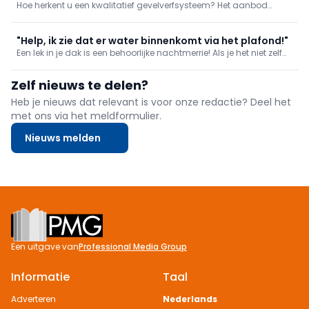
Hoe herkent u een kwalitatief gevelverfsysteem? Het aanbod
voldoen?
gevelverven is niet alleen erg uitgebreid, ook het lijstje
karakteristieken per verf is lang. Waarop dient de gebruiker te
letten bij uw verfkeuze? Wij lijsten voor u de belangrijkste eigen
"Help, ik zie dat er water binnenkomt via het plafond!"
Een lek in je dak is een behoorlijke nachtmerrie! Als je het niet zelf
kan herstellen, haal je er zo snel mogelijk een vakman bij. En tot
het probleem opgelost kan worden, zijn er kleine ingrepen die je
Zelf nieuws te delen?
zelf kan doen om erger te voorkomen.
Heb je nieuws dat relevant is voor onze redactie? Deel het
met ons via het meldformulier.
Nieuws melden
Footer
Een uitgave van
Professional Media Group
Informatie
Taal
Adverteren
Nederlands