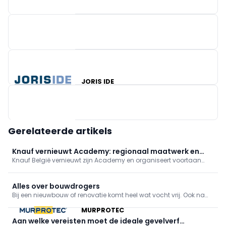
WIENERBERGER
JORIS IDE
CONSTRIX
Gerelateerde artikels
Knauf vernieuwt Academy: regionaal maatwerk en
Knauf België vernieuwt zijn Academy en organiseert voortaan
digitale modules
praktijkgerichte opleidingen op partnerlocaties in heel het land,
met trainers in beide landstalen. Tegen eind 2026 volgt extra
digitalisering met online videomodules en meer maatwerk.
Alles over bouwdrogers
Bij een nieuwbouw of renovatie komt heel wat vocht vrij. Ook na
waterschade moet er veel vocht uit je woning verdwijnen. Een
MURPROTEC
bouwdroger kan dat proces versnellen. Maar is zo'n toestel altijd
de juiste keuze? En waarop moet je letten als je er een wilt huren?
Aan welke vereisten moet de ideale gevelverf