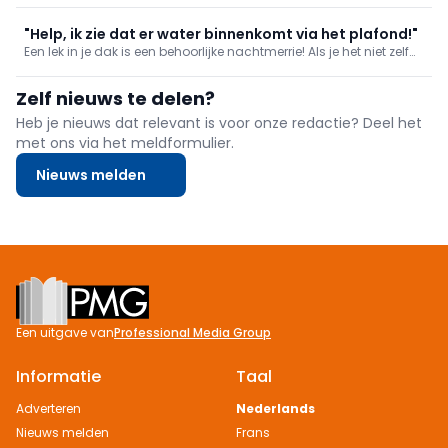
karakteristieken per verf is lang. Waarop dient de gebruiker te
letten bij uw verfkeuze? Wij lijsten voor u de belangrijkste eigen
"Help, ik zie dat er water binnenkomt via het plafond!"
Een lek in je dak is een behoorlijke nachtmerrie! Als je het niet zelf
kan herstellen, haal je er zo snel mogelijk een vakman bij. En tot
het probleem opgelost kan worden, zijn er kleine ingrepen die je
Zelf nieuws te delen?
zelf kan doen om erger te voorkomen.
Heb je nieuws dat relevant is voor onze redactie? Deel het
met ons via het meldformulier.
Nieuws melden
Footer
Een uitgave van
Professional Media Group
Informatie
Taal
Adverteren
Nederlands
Nieuws melden
Frans