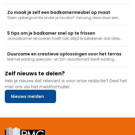
nodige zorg. We geven mee hoe je het doet.
Zo maak je zelf een badkamermeubel op maat
Geen opbergruimte onder je lavabo? Vervang deze door een
wastafelmeubel of maak zelf een opbergmeubel op maat. Dat
laatste is vaak goedkoper en past perfect bij je huidige
badkamer. Bekijk hoe wij het doen en ga zelf aan de slag!
5 tips om je badkamer snel op te frissen
Je badkamer renoveren hoeft niet altijd te betekenen dat alles
eruit moet. Soms maken kleine ingrepen al een groot verschil.Met
het DIY- en specials-assortiment van edding geef je je badkamer
makkelijk een frisse look, zonder grote werken.
Duurzame en creatieve oplossingen voor het terras
Met het edding specials- en DIY-assortiment biedt edding
praktische oplossingen voor zowel vakmensen als creatieve doe-
het-zelvers die hun terras willen personaliseren of onderhouden.
Zelf nieuws te delen?
Heb je nieuws dat relevant is voor onze redactie? Deel het
met ons via het meldformulier.
Nieuws melden
Footer