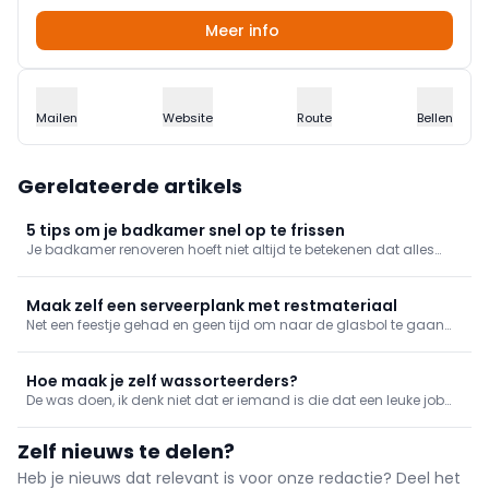
Meer info
Mailen
Website
Route
Bellen
Gerelateerde artikels
5 tips om je badkamer snel op te frissen
Je badkamer renoveren hoeft niet altijd te betekenen dat alles
eruit moet. Soms maken kleine ingrepen al een groot verschil.Met
het DIY- en specials-assortiment van edding geef je je badkamer
makkelijk een frisse look, zonder grote werken.
Maak zelf een serveerplank met restmateriaal
Net een feestje gehad en geen tijd om naar de glasbol te gaan
voor het volgende er aan komt? Herkenbaar. Wij upcyclen de lege
flessen als een opvallende serveerplank.
Hoe maak je zelf wassorteerders?
De was doen, ik denk niet dat er iemand is die dat een leuke job
vindt. Maar kijk, we kunnen het onszelf al makkelijker maken met
een wassorteerder. En die zelf maken, dat is wel een leuke job.
Zelf nieuws te delen?
Beloofd!
Heb je nieuws dat relevant is voor onze redactie? Deel het