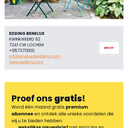
EDDING BENELUX
KWINKWEERD 62
7241 CW LOCHEM
+31573713100
infobenelux@edding.com
www.edding.com
Proef ons
gratis
!
Word één maand gratis
premium
abonnee
en ontdek alle unieke voordelen die
wij u te bieden hebben.
wekelijkse nieuwsbrief
met extra tips en