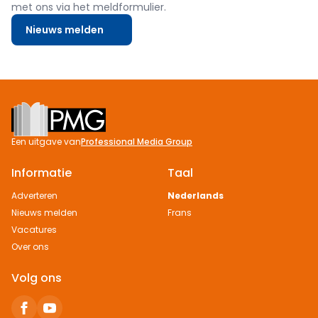
met ons via het meldformulier.
Nieuws melden
Footer
Een uitgave van
Professional Media Group
Informatie
Taal
Adverteren
Nederlands
Nieuws melden
Frans
Vacatures
Over ons
Volg ons