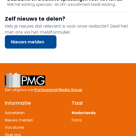
Met het edding specials- en DIY-assortiment biedt edding
praktische oplossingen voor zowel vakmensen als creatieve doe-
het-zelvers die hun terras willen personaliseren of onderhouden.
Zelf nieuws te delen?
Heb je nieuws dat relevant is voor onze redactie? Deel het
met ons via het meldformulier.
Nieuws melden
Footer
Een uitgave van
Professional Media Group
Informatie
Taal
Adverteren
Nederlands
Nieuws melden
Frans
Vacatures
Over ons