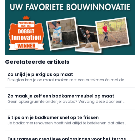
Gerelateerde artikels
Zo snijd je plexiglas op maat
Plexiglas kan je op maat maken met een breekmes én met de
nodige zorg. We geven mee hoe je het doet.
Zo maak je zelf een badkamermeubel op maat
Geen opbergruimte onder je lavabo? Vervang deze door een
wastafelmeubel of maak zelf een opbergmeubel op maat. Dat
laatste is vaak goedkoper en past perfect bij je huidige
badkamer. Bekijk hoe wij het doen en ga zelf aan de slag!
5 tips om je badkamer snel op te frissen
Je badkamer renoveren hoeft niet altijd te betekenen dat alles
eruit moet. Soms maken kleine ingrepen al een groot verschil.Met
het DIY- en specials-assortiment van edding geef je je badkamer
makkelijk een frisse look, zonder grote werken.
Duurzame en creatieve oplossingen voor het terras