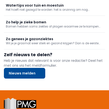
oplossing is om beloopbare bodembedekker te gebruiken. Welke
je kan toepassen en wanneer precies, leggen we je graag uit.
Watertips voor tuin en moestuin
Het hoeft niet gezegd te worden: het is onzinnig om nog
leidingwater te gebruiken voor louter een groen grasperk. Een
eerste belangrijke stap voor tuinbewatering houdt dus in dat je
kijkt voor een systeem om regenwater op te vangen.
Zo help je zieke bomen
Bomen hebben soms ziektes of plagen waarmee ze te kampen
hebben. Dat is niet alleen een probleem voor je boom, maar kan
zware gevolgen hebben voor de hele tuin. Je grijpt dus beter zo
snel mogelijk in wanneer je bomen zich maar pips voelen.
Zo genees je gazonziektes
Wil je je grasmat weer sterk en gezond krijgen? Dan is de eerste
stap om te achterhalen wat de problemen veroorzaakt en
vervolgens in te grijpen. We bieden een overzicht van mogelijke
Zelf nieuws te delen?
gazonziektes.
Heb je nieuws dat relevant is voor onze redactie? Deel het
met ons via het meldformulier.
Nieuws melden
Footer