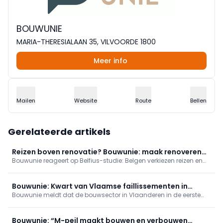
BOUWUNIE
MARIA-THERESIALAAN 35, VILVOORDE 1800
Meer info
Mailen
Website
Route
Bellen
Gerelateerde artikels
Reizen boven renovatie? Bouwunie: maak renoveren
Bouwunie reageert op Belfius-studie: Belgen verkiezen reizen en
topprioriteit voor Belgen
aankopen boven renovatie, hoewel de helft energiezorgen heeft.
Ze willen renovatie tot topprioriteit maken, met energierenovaties
en blijvende steun via premies en goedkope leningen.
Bouwunie: Kwart van Vlaamse faillissementen in
Bouwunie meldt dat de bouwsector in Vlaanderen in de eerste
bouw, verlaag btw nieuwbouw
maanden van 2026 476 faillissementen telde, goed voor een
kwart van het totaal (1.911), en sinds 2022 al 6.381 bouwbedrijven
overkop gingen. Door sterk stijgende materiaal-, energie- en
Bouwunie: “M-peil maakt bouwen en verbouwen