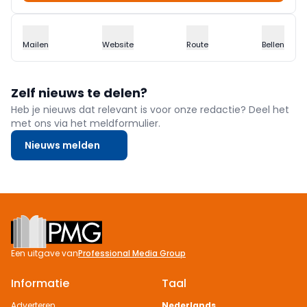
Mailen
Website
Route
Bellen
Zelf nieuws te delen?
Heb je nieuws dat relevant is voor onze redactie? Deel het
met ons via het meldformulier.
Nieuws melden
Footer
Een uitgave van
Professional Media Group
Informatie
Taal
Adverteren
Nederlands