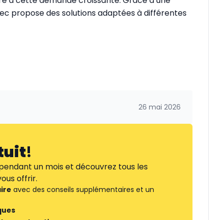
dre à cette demande croissante. Grâce à une
 propose des solutions adaptées à différentes
26 mai 2026
tuit
!
endant un mois et découvrez tous les
us offrir.
ire
avec des conseils supplémentaires et un
ques