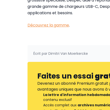
grossiste spécialisé, Despec aide à répon
grande gamme de chargeurs USB-C, Despec
applications et besoins.
Découvrez la gamme
.
Écrit par
Dimitri Van Moerkercke
Faites un essai
gra
Devenez un abonné Premium gratuit p
avantages uniques que nous avons à vo
La lettre d'information hebdomada
contenu exclusif
Accès complet aux
archives numéri