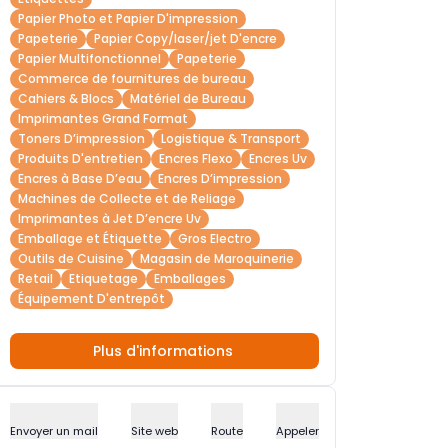
Papier Photo et Papier D'impression
Papeterie
Papier Copy/laser/jet D'encre
Papier Multifonctionnel
Papeterie
Commerce de fournitures de bureau
Cahiers & Blocs
Matériel de Bureau
Imprimantes Grand Format
Toners D’impression
Logistique & Transport
Produits D'entretien
Encres Flexo
Encres Uv
Encres à Base D’eau
Encres D’impression
Machines de Collecte et de Reliage
Imprimantes à Jet D’encre Uv
Emballage et Étiquette
Gros Electro
Outils de Cuisine
Magasin de Maroquinerie
Retail
Etiquetage
Emballages
Équipement D'entrepôt
Plus d'informations
Envoyer un mail
Site web
Route
Appeler