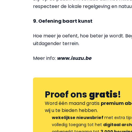
respecteer de lokale regelgeving en natuu
9. Oefening baart kunst
Hoe meer je oefent, hoe beter je wordt. B
uitdagender terrein.
Meer info:
www.isuzu.be
Proef ons
gratis
!
Word één maand gratis
premium ab
wij u te bieden hebben.
wekelijkse nieuwsbrief
met extra tip
volledig toegang tot het
digitaal arch
onbeperkt toegang tot
3.000 bouwins