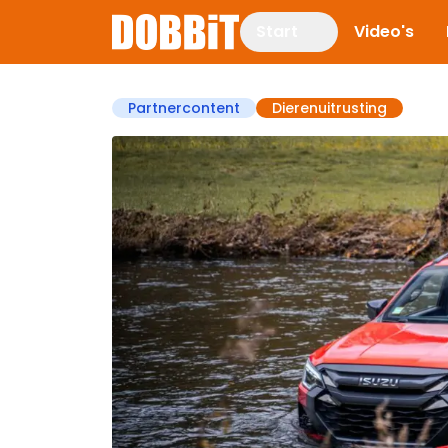
Start
Video's
Partnercontent
Dierenuitrusting