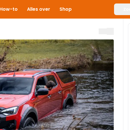
How-to
Alles over
Shop
Zo